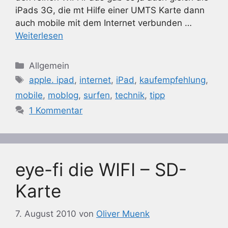
iPads 3G, die mt Hilfe einer UMTS Karte dann
auch mobile mit dem Internet verbunden …
Weiterlesen
Kategorien
Allgemein
Schlagwörter
apple. ipad
,
internet
,
iPad
,
kaufempfehlung
,
mobile
,
moblog
,
surfen
,
technik
,
tipp
1 Kommentar
eye-fi die WIFI – SD-
Karte
7. August 2010
von
Oliver Muenk