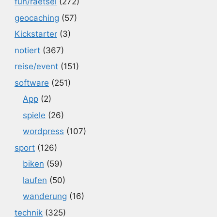
fun/raetsel
(272)
geocaching
(57)
Kickstarter
(3)
notiert
(367)
reise/event
(151)
software
(251)
App
(2)
spiele
(26)
wordpress
(107)
sport
(126)
biken
(59)
laufen
(50)
wanderung
(16)
technik
(325)