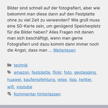
Bilder sind schnell auf der fotografiert, aber wie
bekommt man diese dann auf den Festplatte
ohne zu viel Zeit zu verwenden? Wie groß muss
eine SD-Karte sein, um genügend Speicherplatz
für die Bilder haben? Alles Fragen mit denen
man sich beschäftigt, wenn man gerne
Fotografiert und dazu kommt dann immer noch
die Angst, dass man …
Weiterlesen
Kategorien
technik
Schlagwörter
amazon
,
festplatte
,
flickr
,
foto
,
geotagging
,
huawei
,
kaufempfehlung
,
reise
,
tipp
,
twitter
,
wifi
,
youtube
Kommentar hinterlassen