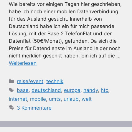
Wie bereits vor einigen Tagen hier geschrieben,
habe ich noch einer mobilen Datenverbindung
für das Ausland gesucht. Innerhalb von
Deutschland habe ich ein für mich passende
Lösung, mit der Base 2 TelefonFlat und der
Datenflat (50€/Monat), gefunden. Da sich die
Preise für Datendienste im Ausland leider noch
nicht merklich gesenkt haben, bin ich auf die …
Weiterlesen
Kategorien
reise/event
,
technik
Schlagwörter
base
,
deutschland
,
europa
,
handy
,
htc
,
internet
,
mobile
,
umts
,
urlaub
,
welt
3 Kommentare