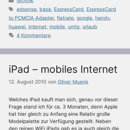
technik
Schlagwörter
adsense
,
base
,
ExpressCard
,
ExpressCard
to PCMCIA Adapter
,
flatrate
,
google
,
handy
,
huawei
,
internet
,
mobile
,
umts
,
urlaub
4 Kommentare
iPad – mobiles Internet
12. August 2010
von
Oliver Muenk
Welches iPad kauft man sich, genau vor dieser
Frage stand ich für ca. 3 Monaten, denn Apple
hat hier gleich zu Anfang eine Relativ große
Modelpalette zur Verfügung gestellt. Neben
den reinen WiFi iPads gab es ja auch gleich die