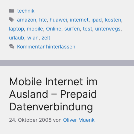
Kategorien
technik
Schlagwörter
amazon
,
htc
,
huawei
,
internet
,
ipad
,
kosten
,
laptop
,
mobile
,
Online
,
surfen
,
test
,
unterwegs
,
urlaub
,
wlan
,
zelt
Kommentar hinterlassen
Mobile Internet im
Ausland – Prepaid
Datenverbindung
24. Oktober 2008
von
Oliver Muenk