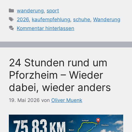
Kategorien
wanderung
,
sport
Schlagwörter
2026
,
kaufempfehlung
,
schuhe
,
Wanderung
Kommentar hinterlassen
24 Stunden rund um
Pforzheim – Wieder
dabei, wieder anders
19. Mai 2026
von
Oliver Muenk