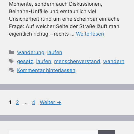
Momente, sondern auch Diskussionen,
Beinahe-Unfälle und erstaunlich viel
Unsicherheit rund um eine scheinbar einfache
Frage: Auf welcher Seite der Straße läuft man
eigentlich richtig – rechts …
Weiterlesen
Kategorien
wanderung
,
laufen
Schlagwörter
gesetz
,
laufen
,
menschenverstand
,
wandern
Kommentar hinterlassen
Seite
Seite
Seite
1
2
…
4
Weiter
→
Suchen