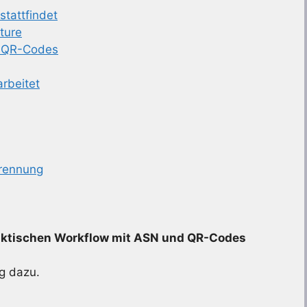
tattfindet
ture
d QR-Codes
rbeitet
rennung
aktischen Workflow mit ASN und QR-Codes
ng dazu.