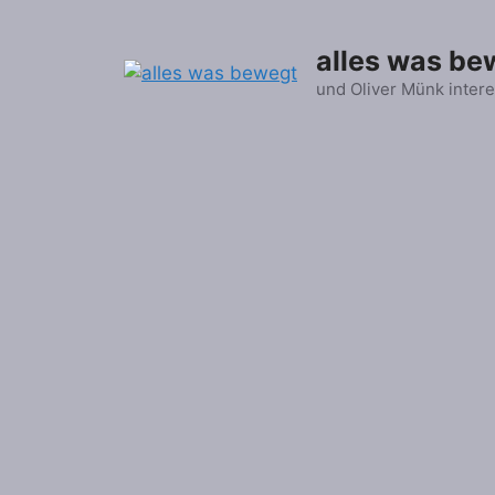
Zum
Inhalt
alles was be
springen
und Oliver Münk intere