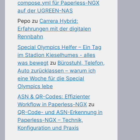
compose.yml für Paperless-NGX
auf der UGREEN-NAS
Pepo
zu
Carrera Hybrid:
Erfahrungen mit der digitalen
Rennbahn
Special Olympics Helfer – Ein Tag
im Stadion Kieselhumes - alles
was bewegt
zu
Bürostuhl, Telefon,
Auto zurücklassen – warum ich
eine Woche für die Special
Olympics lebe
ASN & QR-Codes: Effizienter
Workflow in Paperless-NGX
zu
QR-Code- und ASN-Erkennung in
Paperless-NGX – Technik,
Konfiguration und Praxis