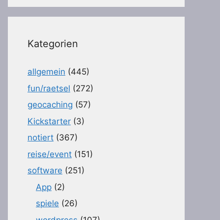
Kategorien
allgemein
(445)
fun/raetsel
(272)
geocaching
(57)
Kickstarter
(3)
notiert
(367)
reise/event
(151)
software
(251)
App
(2)
spiele
(26)
wordpress
(107)