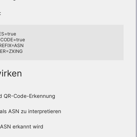
:
=true

ODE=true

EFIX=ASN

ER=ZXING
irken
und QR-Code-Erkennung
als ASN zu interpretieren
e ASN erkannt wird