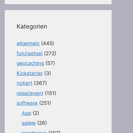
Kategorien
allgemein
(445)
fun/raetsel
(272)
geocaching
(57)
Kickstarter
(3)
notiert
(367)
reise/event
(151)
software
(251)
App
(2)
spiele
(26)
wordpress
(107)