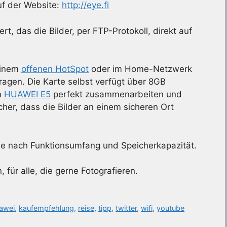
auf der Website:
http://eye.fi
rt, das die Bilder, per FTP-Protokoll, direkt auf
einem
offenen HotSpot
oder im Home-Netzwerk
tragen. Die Karte selbst verfügt über 8GB
m
HUAWEI E5
perfekt zusammenarbeiten und
her, dass die Bilder an einem sicheren Ort
je nach Funktionsumfang und Speicherkapazität.
, für alle, die gerne Fotografieren.
awei
,
kaufempfehlung
,
reise
,
tipp
,
twitter
,
wifi
,
youtube