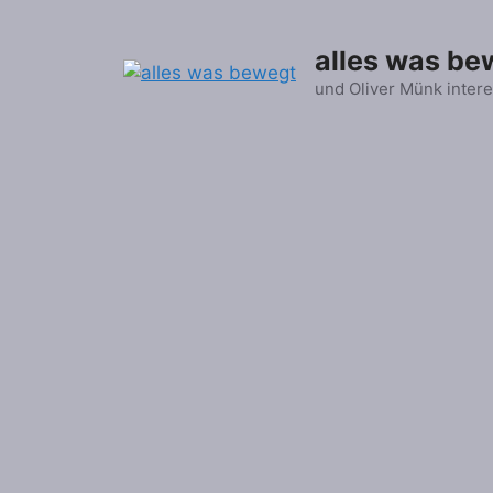
Zum
Inhalt
alles was be
springen
und Oliver Münk intere