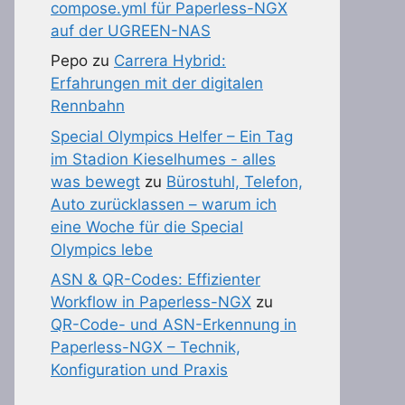
compose.yml für Paperless-NGX
auf der UGREEN-NAS
Pepo
zu
Carrera Hybrid:
Erfahrungen mit der digitalen
Rennbahn
Special Olympics Helfer – Ein Tag
im Stadion Kieselhumes - alles
was bewegt
zu
Bürostuhl, Telefon,
Auto zurücklassen – warum ich
eine Woche für die Special
Olympics lebe
ASN & QR-Codes: Effizienter
Workflow in Paperless-NGX
zu
QR-Code- und ASN-Erkennung in
Paperless-NGX – Technik,
Konfiguration und Praxis