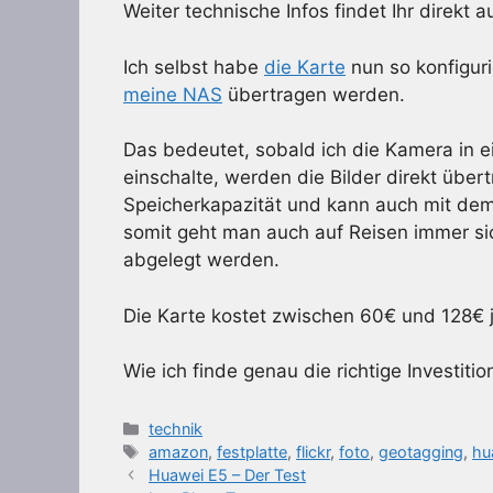
Weiter technische Infos findet Ihr direkt 
Ich selbst habe
die Karte
nun so konfigurie
meine NAS
übertragen werden.
Das bedeutet, sobald ich die Kamera in 
einschalte, werden die Bilder direkt über
Speicherkapazität und kann auch mit de
somit geht man auch auf Reisen immer sic
abgelegt werden.
Die Karte kostet zwischen 60€ und 128€ 
Wie ich finde genau die richtige Investition
Kategorien
technik
Schlagwörter
amazon
,
festplatte
,
flickr
,
foto
,
geotagging
,
hu
Huawei E5 – Der Test