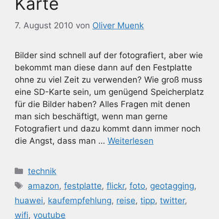
Karte
7. August 2010
von
Oliver Muenk
Bilder sind schnell auf der fotografiert, aber wie
bekommt man diese dann auf den Festplatte
ohne zu viel Zeit zu verwenden? Wie groß muss
eine SD-Karte sein, um genügend Speicherplatz
für die Bilder haben? Alles Fragen mit denen
man sich beschäftigt, wenn man gerne
Fotografiert und dazu kommt dann immer noch
die Angst, dass man …
Weiterlesen
Kategorien
technik
Schlagwörter
amazon
,
festplatte
,
flickr
,
foto
,
geotagging
,
huawei
,
kaufempfehlung
,
reise
,
tipp
,
twitter
,
wifi
,
youtube