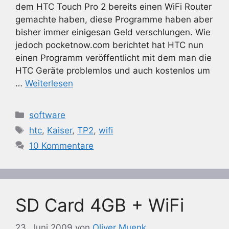
dem HTC Touch Pro 2 bereits einen WiFi Router
gemachte haben, diese Programme haben aber
bisher immer einigesan Geld verschlungen. Wie
jedoch pocketnow.com berichtet hat HTC nun
einen Programm veröffentlicht mit dem man die
HTC Geräte problemlos und auch kostenlos um
…
Weiterlesen
Kategorien
software
Schlagwörter
htc
,
Kaiser
,
TP2
,
wifi
10 Kommentare
SD Card 4GB + WiFi
23. Juni 2009
von
Oliver Muenk