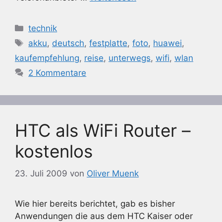
Kategorien
technik
Schlagwörter
akku
,
deutsch
,
festplatte
,
foto
,
huawei
,
kaufempfehlung
,
reise
,
unterwegs
,
wifi
,
wlan
2 Kommentare
HTC als WiFi Router –
kostenlos
23. Juli 2009
von
Oliver Muenk
Wie hier bereits berichtet, gab es bisher
Anwendungen die aus dem HTC Kaiser oder