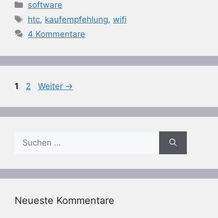
Kategorien
software
Schlagwörter
htc
,
kaufempfehlung
,
wifi
4 Kommentare
Seite
Seite
1
2
Weiter
→
Suchen
nach:
Neueste Kommentare