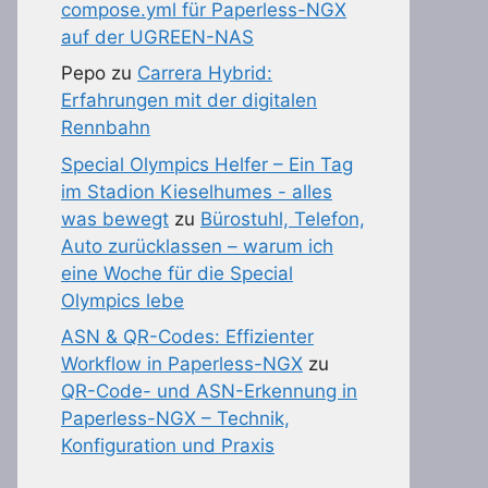
compose.yml für Paperless-NGX
auf der UGREEN-NAS
Pepo
zu
Carrera Hybrid:
Erfahrungen mit der digitalen
Rennbahn
Special Olympics Helfer – Ein Tag
im Stadion Kieselhumes - alles
was bewegt
zu
Bürostuhl, Telefon,
Auto zurücklassen – warum ich
eine Woche für die Special
Olympics lebe
ASN & QR-Codes: Effizienter
Workflow in Paperless-NGX
zu
QR-Code- und ASN-Erkennung in
Paperless-NGX – Technik,
Konfiguration und Praxis