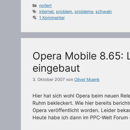
Kategorien
notiert
Schlagwörter
internet
,
problem
,
probleme
,
schwein
1 Kommentar
Opera Mobile 8.65: L
eingebaut
3. Oktober 2007
von
Oliver Muenk
Hier hat sich wohl Opera beim neuen Relea
Ruhm bekleckert. Wie hier bereits bericht
Opera veröffentlicht worden. Leider beka
Heute habe ich dann im PPC-Welt Forum