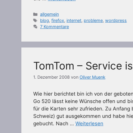
Kategorien
allgemein
Schlagwörter
blog
,
firefox
,
internet
,
probleme
,
wordpress
7 Kommentare
TomTom – Service is
1. Dezember 2008
von
Oliver Muenk
Wie hier berichtet bin ich von der gebo
Go 520 lässt keine Wünsche offen und bi
für die Karten sehr zufrieden. Zu Anfang
Schweiz) gut ausgekommen und habe hier
gebucht. Nach …
Weiterlesen