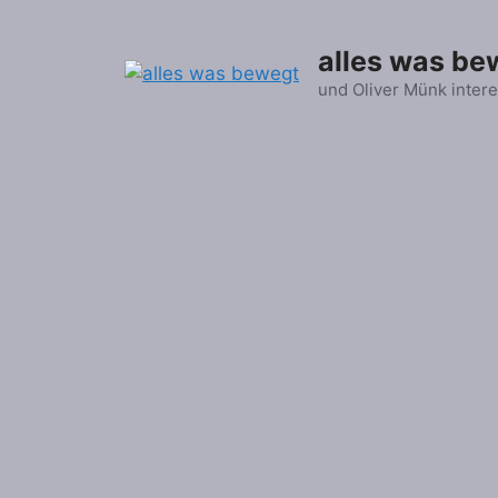
Zum
Inhalt
alles was be
springen
und Oliver Münk intere