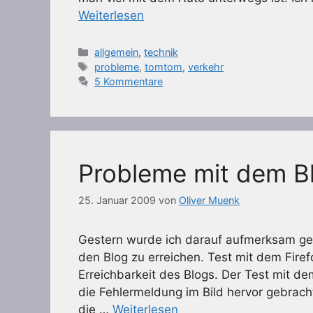
Weiterlesen
Kategorien
allgemein
,
technik
Schlagwörter
probleme
,
tomtom
,
verkehr
5 Kommentare
Probleme mit dem Blo
25. Januar 2009
von
Oliver Muenk
Gestern wurde ich darauf aufmerksam gem
den Blog zu erreichen. Test mit dem Fire
Erreichbarkeit des Blogs. Der Test mit dem
die Fehlermeldung im Bild hervor gebrach
die …
Weiterlesen