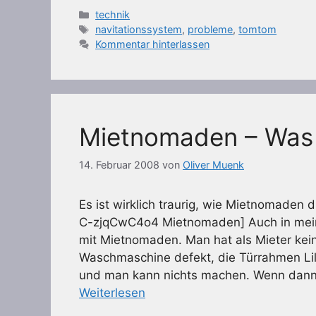
Kategorien
technik
Schlagwörter
navitationssystem
,
probleme
,
tomtom
Kommentar hinterlassen
Mietnomaden – Was 
14. Februar 2008
von
Oliver Muenk
Es ist wirklich traurig, wie Mietnomaden 
C-zjqCwC4o4 Mietnomaden] Auch in mei
mit Mietnomaden. Man hat als Mieter kei
Waschmaschine defekt, die Türrahmen Lil
und man kann nichts machen. Wenn dann
Weiterlesen