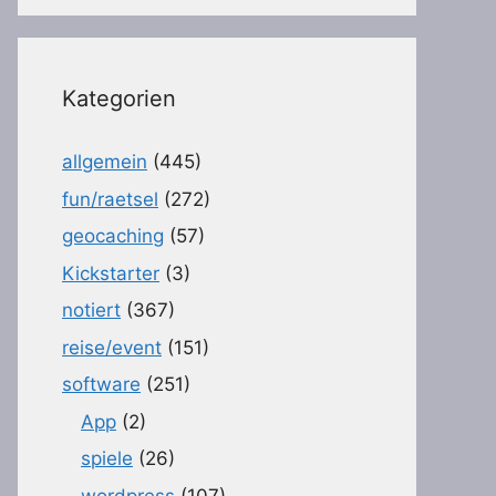
Kategorien
allgemein
(445)
fun/raetsel
(272)
geocaching
(57)
Kickstarter
(3)
notiert
(367)
reise/event
(151)
software
(251)
App
(2)
spiele
(26)
wordpress
(107)