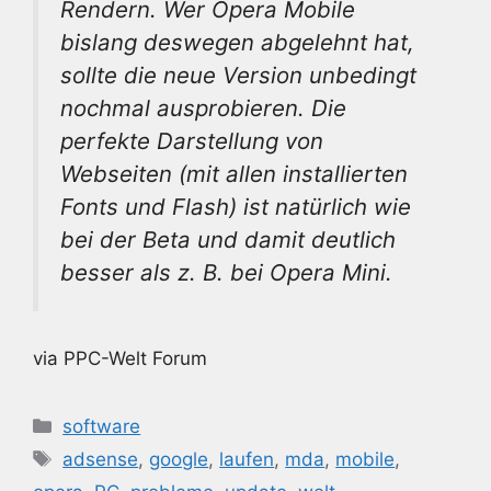
Rendern. Wer Opera Mobile
bislang deswegen abgelehnt hat,
sollte die neue Version unbedingt
nochmal ausprobieren. Die
perfekte Darstellung von
Webseiten (mit allen installierten
Fonts und Flash) ist natürlich wie
bei der Beta und damit deutlich
besser als z. B. bei Opera Mini.
via PPC-Welt Forum
Kategorien
software
Schlagwörter
adsense
,
google
,
laufen
,
mda
,
mobile
,