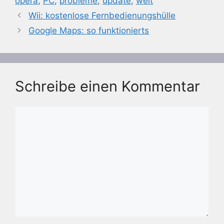
opera
,
PC
,
probleme
,
update
,
welt
Wii: kostenlose Fernbedienungshülle
Google Maps: so funktionierts
Schreibe einen Kommentar
Kommentar