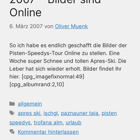
Online
6. März 2007
von
Oliver Muenk
So ich habe es endlich geschafft die Bilder der
Pisten-Speedys-Tour Online zu stellen. Eine
Woche super Schnee und tollen Apres-Ski. Die
Leber hat sich wieder erholt. Bilder findet Ihr
hier. [cpg_imagefixnormal:49]
[cpg_albumrand:2,10]
Kategorien
allgemein
Schlagwörter
apres ski
,
ischgl
,
paznauner taja
,
pisten
speedys
,
trofana alm
,
urlaub
Kommentar hinterlassen