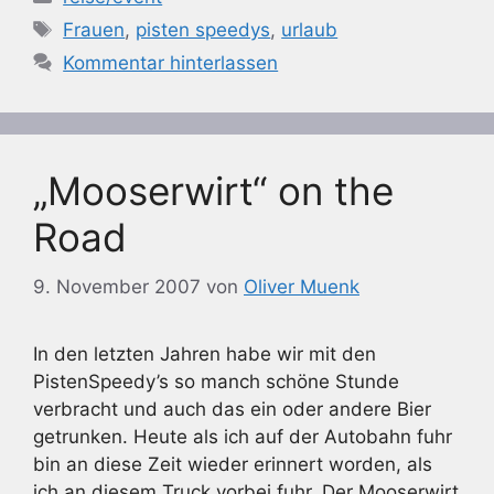
Schlagwörter
Frauen
,
pisten speedys
,
urlaub
Kommentar hinterlassen
„Mooserwirt“ on the
Road
9. November 2007
von
Oliver Muenk
In den letzten Jahren habe wir mit den
PistenSpeedy’s so manch schöne Stunde
verbracht und auch das ein oder andere Bier
getrunken. Heute als ich auf der Autobahn fuhr
bin an diese Zeit wieder erinnert worden, als
ich an diesem Truck vorbei fuhr. Der Mooserwirt