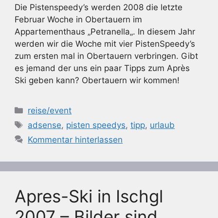
Die Pistenspeedy’s werden 2008 die letzte
Februar Woche in Obertauern im
Appartementhaus „Petranella„. In diesem Jahr
werden wir die Woche mit vier PistenSpeedy’s
zum ersten mal in Obertauern verbringen. Gibt
es jemand der uns ein paar Tipps zum Après
Ski geben kann? Obertauern wir kommen!
Kategorien
reise/event
Schlagwörter
adsense
,
pisten speedys
,
tipp
,
urlaub
Kommentar hinterlassen
Apres-Ski in Ischgl
2007 – Bilder sind