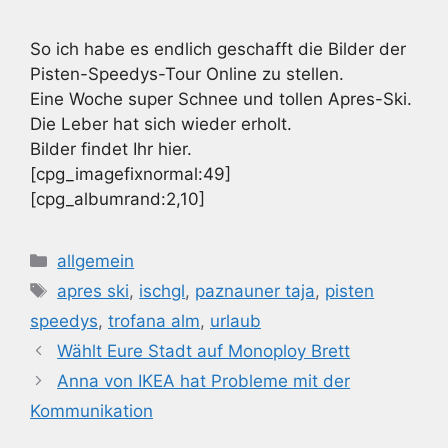
So ich habe es endlich geschafft die Bilder der
Pisten-Speedys-Tour Online zu stellen.
Eine Woche super Schnee und tollen Apres-Ski.
Die Leber hat sich wieder erholt.
Bilder findet Ihr hier.
[cpg_imagefixnormal:49]
[cpg_albumrand:2,10]
Kategorien
allgemein
Schlagwörter
apres ski
,
ischgl
,
paznauner taja
,
pisten
speedys
,
trofana alm
,
urlaub
Wählt Eure Stadt auf Monoploy Brett
Anna von IKEA hat Probleme mit der
Kommunikation