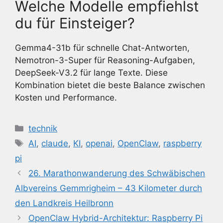
Welche Modelle empfiehlst
du für Einsteiger?
Gemma4-31b für schnelle Chat-Antworten,
Nemotron-3-Super für Reasoning-Aufgaben,
DeepSeek-V3.2 für lange Texte. Diese
Kombination bietet die beste Balance zwischen
Kosten und Performance.
Kategorien
technik
Schlagwörter
AI
,
claude
,
KI
,
openai
,
OpenClaw
,
raspberry
pi
26. Marathonwanderung des Schwäbischen
Albvereins Gemmrigheim – 43 Kilometer durch
den Landkreis Heilbronn
OpenClaw Hybrid-Architektur: Raspberry Pi