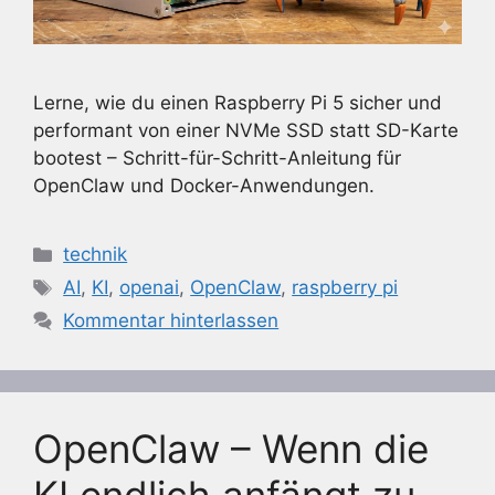
Lerne, wie du einen Raspberry Pi 5 sicher und
performant von einer NVMe SSD statt SD-Karte
bootest – Schritt-für-Schritt-Anleitung für
OpenClaw und Docker-Anwendungen.
Kategorien
technik
Schlagwörter
AI
,
KI
,
openai
,
OpenClaw
,
raspberry pi
Kommentar hinterlassen
OpenClaw – Wenn die