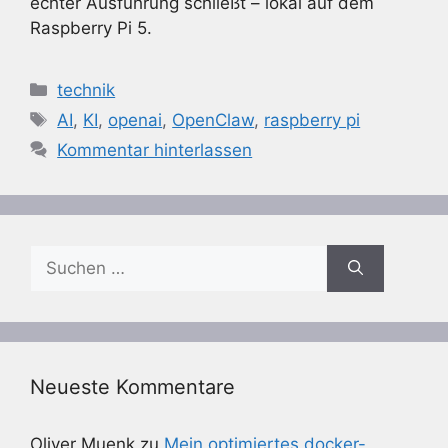
echter Ausführung schließt – lokal auf dem
Raspberry Pi 5.
Kategorien
technik
Schlagwörter
AI
,
KI
,
openai
,
OpenClaw
,
raspberry pi
Kommentar hinterlassen
Suchen
nach:
Neueste Kommentare
Oliver Muenk
zu
Mein optimiertes docker-