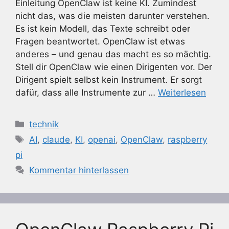
Einleitung OpenClaw ist keine KI. Zumindest
nicht das, was die meisten darunter verstehen.
Es ist kein Modell, das Texte schreibt oder
Fragen beantwortet. OpenClaw ist etwas
anderes – und genau das macht es so mächtig.
Stell dir OpenClaw wie einen Dirigenten vor. Der
Dirigent spielt selbst kein Instrument. Er sorgt
dafür, dass alle Instrumente zur …
Weiterlesen
Kategorien
technik
Schlagwörter
AI
,
claude
,
KI
,
openai
,
OpenClaw
,
raspberry
pi
Kommentar hinterlassen