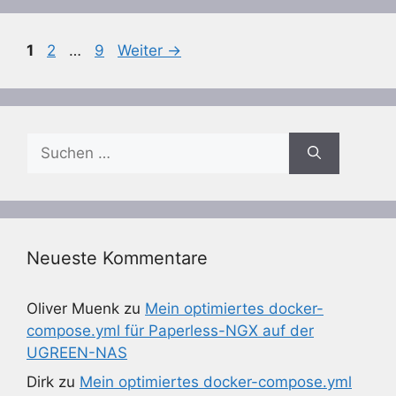
Seite
Seite
Seite
1
2
…
9
Weiter
→
Suchen
nach:
Neueste Kommentare
Oliver Muenk
zu
Mein optimiertes docker-
compose.yml für Paperless-NGX auf der
UGREEN-NAS
Dirk
zu
Mein optimiertes docker-compose.yml