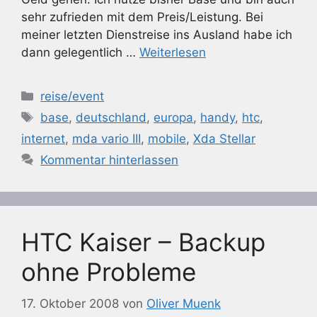
sehr zufrieden mit dem Preis/Leistung. Bei
meiner letzten Dienstreise ins Ausland habe ich
dann gelegentlich …
Weiterlesen
Kategorien
reise/event
Schlagwörter
base
,
deutschland
,
europa
,
handy
,
htc
,
internet
,
mda vario III
,
mobile
,
Xda Stellar
Kommentar hinterlassen
HTC Kaiser – Backup
ohne Probleme
17. Oktober 2008
von
Oliver Muenk