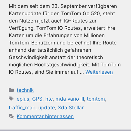
Mit dem seit dem 23. September verfügbaren
Kartenupdate für den TomTom Go 520, steht
den Nutzern jetzt auch IQ-Routes zur
Verfügung. TomTom IQ Routes, erweitert Ihre
Karten um die Erfahrungen von Millionen
TomTom-Benutzern und berechnet Ihre Route
anhand der tatsächlich gefahrenen
Geschwindigkeit anstatt der theoretisch
möglichen Höchstgeschwindigkeit. Mit TomTom
IQ Routes, sind Sie immer auf …
Weiterlesen
Kategorien
technik
Schlagwörter
eplus
,
GPS
,
htc
,
mda vario III
,
tomtom
,
traffic_map
,
update
,
Xda Stellar
Kommentar hinterlassen