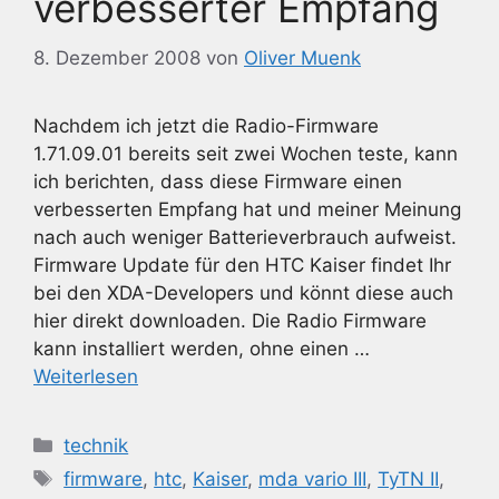
verbesserter Empfang
8. Dezember 2008
von
Oliver Muenk
Nachdem ich jetzt die Radio-Firmware
1.71.09.01 bereits seit zwei Wochen teste, kann
ich berichten, dass diese Firmware einen
verbesserten Empfang hat und meiner Meinung
nach auch weniger Batterieverbrauch aufweist.
Firmware Update für den HTC Kaiser findet Ihr
bei den XDA-Developers und könnt diese auch
hier direkt downloaden. Die Radio Firmware
kann installiert werden, ohne einen …
Weiterlesen
Kategorien
technik
Schlagwörter
firmware
,
htc
,
Kaiser
,
mda vario III
,
TyTN II
,