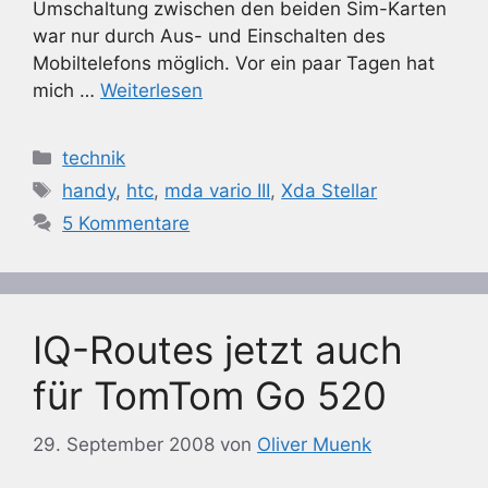
Umschaltung zwischen den beiden Sim-Karten
war nur durch Aus- und Einschalten des
Mobiltelefons möglich. Vor ein paar Tagen hat
mich …
Weiterlesen
Kategorien
technik
Schlagwörter
handy
,
htc
,
mda vario III
,
Xda Stellar
5 Kommentare
IQ-Routes jetzt auch
für TomTom Go 520
29. September 2008
von
Oliver Muenk