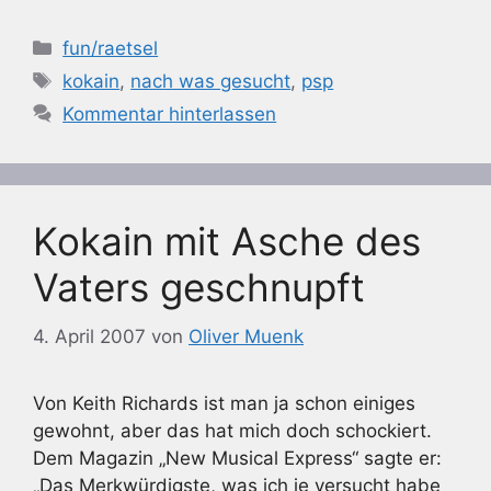
Kategorien
fun/raetsel
Schlagwörter
kokain
,
nach was gesucht
,
psp
Kommentar hinterlassen
Kokain mit Asche des
Vaters geschnupft
4. April 2007
von
Oliver Muenk
Von Keith Richards ist man ja schon einiges
gewohnt, aber das hat mich doch schockiert.
Dem Magazin „New Musical Express“ sagte er:
„Das Merkwürdigste, was ich je versucht habe