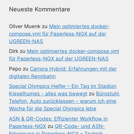
Neueste Kommentare
Oliver Muenk
zu
Mein optimiertes docker-
compose.yml für Paperless-NGX auf der
UGREEN-NAS
Dirk
zu
Mein optimiertes docker-compose.yml
für Paperless-NGX auf der UGREEN-NAS
Pepo
zu
Carrera Hybrid: Erfahrungen mit der
digitalen Rennbahn
Special Olympics Helfer – Ein Tag im Stadion
Kieselhumes - alles was bewegt
zu
Bürostuhl,
Telefon, Auto zurücklassen – warum ich eine
Woche für die Special Olympics lebe
ASN & QR-Codes: Effizienter Workflow in
Paperless-NGX
zu
QR-Code- und ASN-
Erkennung in Paperless-NGX – Technik,