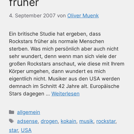
früher
4. September 2007
von
Oliver Muenk
Ein britische Studie hat ergeben, dass
Rockstars früher als normale Menschen
sterben. Was mich persönlich aber auch nicht
sehr wundert, denn wenn man sich viele der
großen Rockstars anschaut, wie diese mit Ihrem
Körper umgehen, dann wundert es mich
eigentlich nicht. Musiker aus den USA werden
demnach im Schnitt 42 Jahre alt. Europäische
Stars dagegen …
Weiterlesen
Kategorien
allgemein
Schlagwörter
adsense
,
drogen
,
kokain
,
musik
,
rockstar
,
star
,
USA