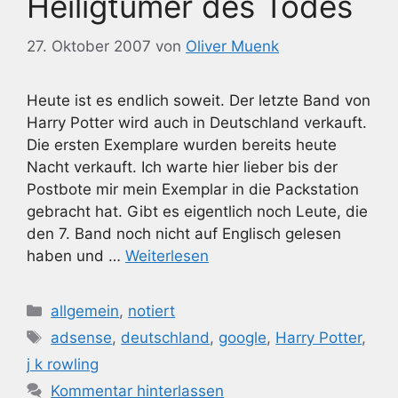
Heiligtümer des Todes
27. Oktober 2007
von
Oliver Muenk
Heute ist es endlich soweit. Der letzte Band von
Harry Potter wird auch in Deutschland verkauft.
Die ersten Exemplare wurden bereits heute
Nacht verkauft. Ich warte hier lieber bis der
Postbote mir mein Exemplar in die Packstation
gebracht hat. Gibt es eigentlich noch Leute, die
den 7. Band noch nicht auf Englisch gelesen
haben und …
Weiterlesen
Kategorien
allgemein
,
notiert
Schlagwörter
adsense
,
deutschland
,
google
,
Harry Potter
,
j k rowling
Kommentar hinterlassen