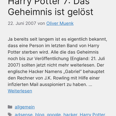
Harry Potter 7: Das
Geheimnis ist gelöst
22. Juni 2007
von
Oliver Muenk
Ja bereits seit langem ist es eigentlich bekannt,
dass eine Person im letzten Band von Harry
Potter sterben wird. Alle die das Geheimnis
noch bis zur Veröffentlichung (England: 21. Juli
2007) sollten jetzt nicht mehr weiterlesen. Der
englische Hacker Namens „Gabriel“ behauptet
den Rechner von J.K. Rowling mit Hilfe einer
infizierten Mail ausspioniert zu haben. …
Weiterlesen
Kategorien
allgemein
Schlagwörter
adsense
,
blog
,
google
,
hacker
,
Harry Potter
,