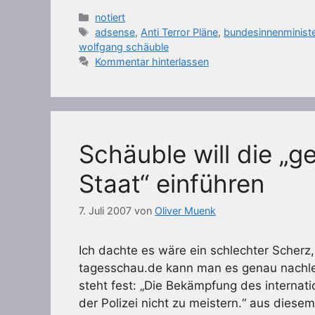
Kategorien
notiert
Schlagwörter
adsense
,
Anti Terror Pläne
,
bundesinnenministe
wolfgang schäuble
Kommentar hinterlassen
Schäuble will die „g
Staat“ einführen
7. Juli 2007
von
Oliver Muenk
Ich dachte es wäre ein schlechter Scherz,
tagesschau.de kann man es genau nachle
steht fest: „Die Bekämpfung des internati
der Polizei nicht zu meistern.“ aus diese