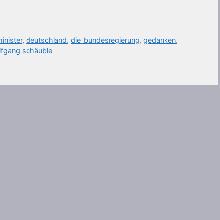
inister
,
deutschland
,
die_bundesregierung
,
gedanken
,
lfgang schäuble