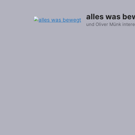
Zum
Inhalt
alles was be
springen
und Oliver Münk intere