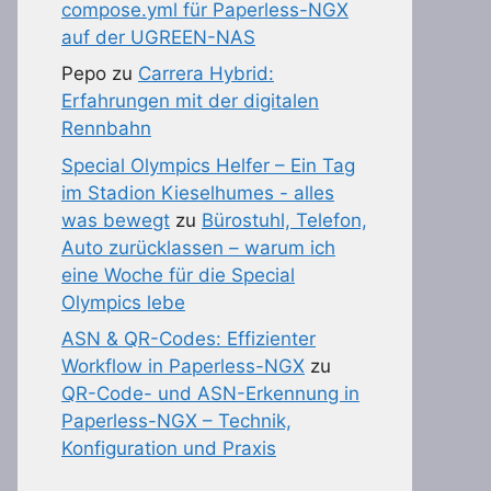
compose.yml für Paperless-NGX
auf der UGREEN-NAS
Pepo
zu
Carrera Hybrid:
Erfahrungen mit der digitalen
Rennbahn
Special Olympics Helfer – Ein Tag
im Stadion Kieselhumes - alles
was bewegt
zu
Bürostuhl, Telefon,
Auto zurücklassen – warum ich
eine Woche für die Special
Olympics lebe
ASN & QR-Codes: Effizienter
Workflow in Paperless-NGX
zu
QR-Code- und ASN-Erkennung in
Paperless-NGX – Technik,
Konfiguration und Praxis