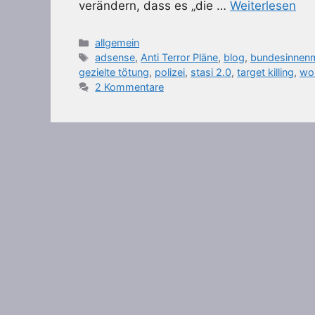
verändern, dass es „die …
Weiterlesen
Kategorien
allgemein
Schlagwörter
adsense
,
Anti Terror Pläne
,
blog
,
bundesinnenm
gezielte tötung
,
polizei
,
stasi 2.0
,
target killing
,
wo
2 Kommentare