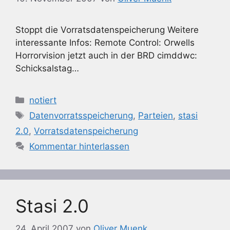
Stoppt die Vorratsdatenspeicherung Weitere
interessante Infos: Remote Control: Orwells
Horrorvision jetzt auch in der BRD cimddwc:
Schicksalstag…
Kategorien
notiert
Schlagwörter
Datenvorratsspeicherung
,
Parteien
,
stasi
2.0
,
Vorratsdatenspeicherung
Kommentar hinterlassen
Stasi 2.0
24. April 2007
von
Oliver Muenk