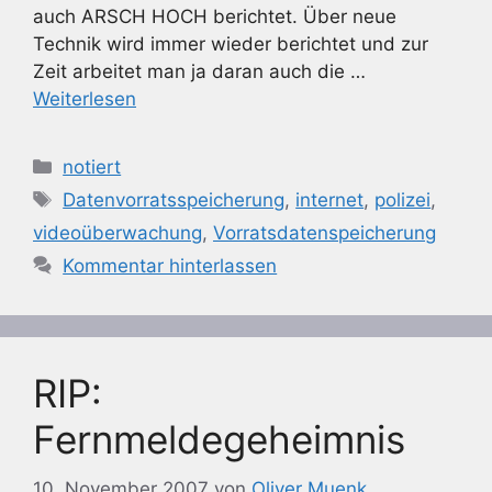
auch ARSCH HOCH berichtet. Über neue
Technik wird immer wieder berichtet und zur
Zeit arbeitet man ja daran auch die …
Weiterlesen
Kategorien
notiert
Schlagwörter
Datenvorratsspeicherung
,
internet
,
polizei
,
videoüberwachung
,
Vorratsdatenspeicherung
Kommentar hinterlassen
RIP:
Fernmeldegeheimnis
10. November 2007
von
Oliver Muenk