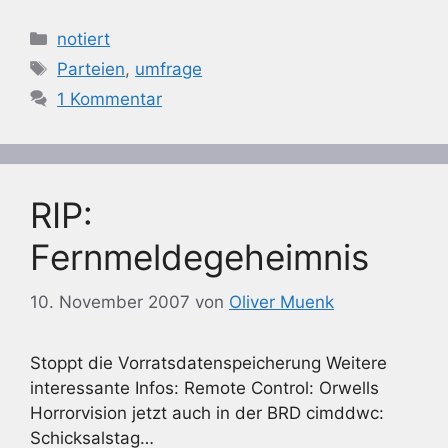
Kategorien
notiert
Schlagwörter
Parteien
,
umfrage
1 Kommentar
RIP:
Fernmeldegeheimnis
10. November 2007
von
Oliver Muenk
Stoppt die Vorratsdatenspeicherung Weitere
interessante Infos: Remote Control: Orwells
Horrorvision jetzt auch in der BRD cimddwc:
Schicksalstag…