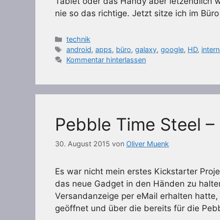
Tablet oder das Handy aber letzendlich 
nie so das richtige. Jetzt sitze ich im Bü
Kategorien
technik
Schlagwörter
android
,
apps
,
büro
,
galaxy
,
google
,
HD
,
intern
Kommentar hinterlassen
Pebble Time Steel – 
30. August 2015
von
Oliver Muenk
Es war nicht mein erstes Kickstarter Pro
das neue Gadget in den Händen zu halte
Versandanzeige per eMail erhalten hatte
geöffnet und über die bereits für die Peb