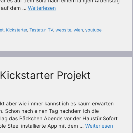
war es auf dem Sofa nach einem langen Arbeitstag
ro auf dem …
Weiterlesen
et
,
Kickstarter
,
Tastatur
,
TV
,
website
,
wlan
,
youtube
Kickstarter Projekt
jekt aber wie immer kannst ich es kaum erwarten
n. Schon nach einen Tag nachdem ich die
, lag das Päckchen Abends vor der Haustür.Sofort
ble Steel installierte App mit dem …
Weiterlesen