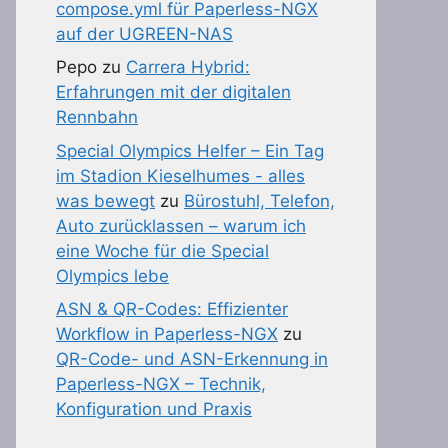
compose.yml für Paperless-NGX
auf der UGREEN-NAS
Pepo
zu
Carrera Hybrid:
Erfahrungen mit der digitalen
Rennbahn
Special Olympics Helfer – Ein Tag
im Stadion Kieselhumes - alles
was bewegt
zu
Bürostuhl, Telefon,
Auto zurücklassen – warum ich
eine Woche für die Special
Olympics lebe
ASN & QR-Codes: Effizienter
Workflow in Paperless-NGX
zu
QR-Code- und ASN-Erkennung in
Paperless-NGX – Technik,
Konfiguration und Praxis