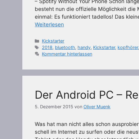
– Spotify Without Your Phone Schon lange
besteht nun die offizielle Möglichkeit di
einmal: Es funktioniert tadellos! Das kle
Weiterlesen
Kategorien
Kickstarter
Schlagwörter
2018
,
bluetooth
,
handy
,
Kickstarter
,
kopfhörer
Kommentar hinterlassen
Der Android PC – Re
5. Dezember 2015
von
Oliver Muenk
Was hat man nicht alles schon ausprobie
schell im Internet zu surfen oder die neu