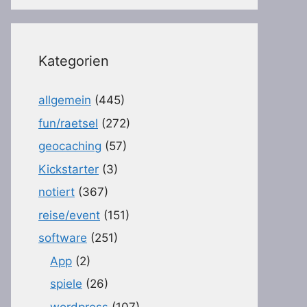
Kategorien
allgemein
(445)
fun/raetsel
(272)
geocaching
(57)
Kickstarter
(3)
notiert
(367)
reise/event
(151)
software
(251)
App
(2)
spiele
(26)
wordpress
(107)