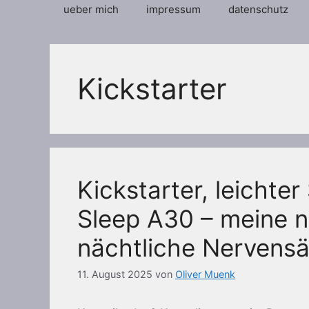
ueber mich
impressum
datenschutz
Kickstarter
Kickstarter, leichte
Sleep A30 – meine 
nächtliche Nervens
11. August 2025
von
Oliver Muenk