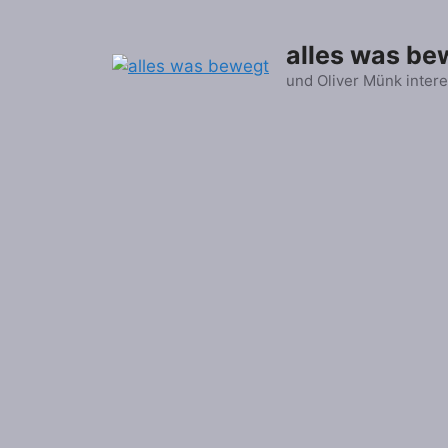
Zum
Inhalt
alles was be
springen
und Oliver Münk intere