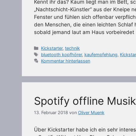
Kennt ihr das? Kaum liegt man im Bett, 
„Nachtschicht-Künstler“ aus der Kneipe n
Fenster und fühlen sich offenbar verpflich
den Menschen, die einen leichten Schlaf 
sobald jemand laut am Haus vorbeirede
Kategorien
Kickstarter
,
technik
Schlagwörter
bluetooth kopfhörer
,
kaufempfehlung
,
Kickstar
Kommentar hinterlassen
Spotify offline Musi
13. Februar 2018
von
Oliver Muenk
Über Kickstarter habe ich ein sehr interes