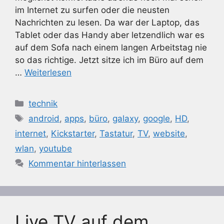
im Internet zu surfen oder die neusten
Nachrichten zu lesen. Da war der Laptop, das
Tablet oder das Handy aber letzendlich war es
auf dem Sofa nach einem langen Arbeitstag nie
so das richtige. Jetzt sitze ich im Büro auf dem
…
Weiterlesen
Kategorien
technik
Schlagwörter
android
,
apps
,
büro
,
galaxy
,
google
,
HD
,
internet
,
Kickstarter
,
Tastatur
,
TV
,
website
,
wlan
,
youtube
Kommentar hinterlassen
Live TV auf dem