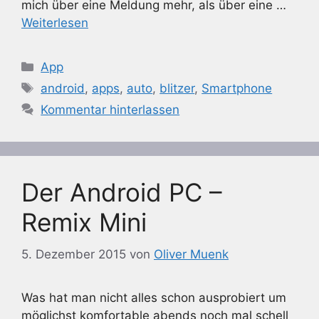
mich über eine Meldung mehr, als über eine …
Weiterlesen
Kategorien
App
Schlagwörter
android
,
apps
,
auto
,
blitzer
,
Smartphone
Kommentar hinterlassen
Der Android PC –
Remix Mini
5. Dezember 2015
von
Oliver Muenk
Was hat man nicht alles schon ausprobiert um
möglichst komfortable abends noch mal schell