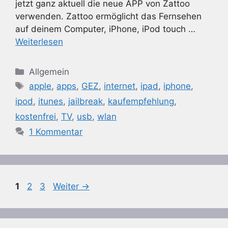
jetzt ganz aktuell die neue APP von Zattoo
verwenden. Zattoo ermöglicht das Fernsehen
auf deinem Computer, iPhone, iPod touch …
Weiterlesen
Kategorien
Allgemein
Schlagwörter
apple
,
apps
,
GEZ
,
internet
,
ipad
,
iphone
,
ipod
,
itunes
,
jailbreak
,
kaufempfehlung
,
kostenfrei
,
TV
,
usb
,
wlan
1 Kommentar
Seite
Seite
Seite
1
2
3
Weiter
→