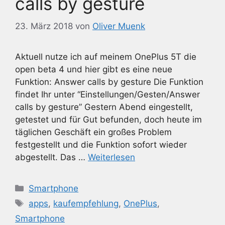
calls by gesture
23. März 2018
von
Oliver Muenk
Aktuell nutze ich auf meinem OnePlus 5T die
open beta 4 und hier gibt es eine neue
Funktion: Answer calls by gesture Die Funktion
findet Ihr unter “Einstellungen/Gesten/Answer
calls by gesture” Gestern Abend eingestellt,
getestet und für Gut befunden, doch heute im
täglichen Geschäft ein großes Problem
festgestellt und die Funktion sofort wieder
abgestellt. Das …
Weiterlesen
Kategorien
Smartphone
Schlagwörter
apps
,
kaufempfehlung
,
OnePlus
,
Smartphone