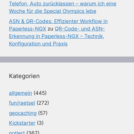
Telefon, Auto zurücklassen – warum ich eine
Woche für die Special Olympics lebe
ASN & QR-Codes: Effizienter Workflow in
Paperless-NGX
zu
QR-Code- und ASN-
Erkennung in Paperless-NGX – Technik,
Konfiguration und Praxis
Kategorien
allgemein
(445)
fun/raetsel
(272)
geocaching
(57)
Kickstarter
(3)
notiert
(367)