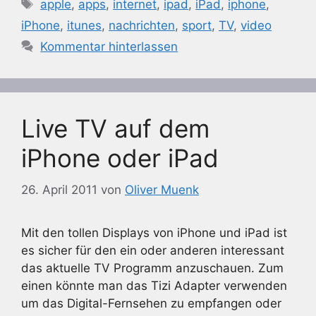
Schlagwörter
apple
,
apps
,
internet
,
ipad
,
iPad
,
iphone
,
iPhone
,
itunes
,
nachrichten
,
sport
,
TV
,
video
Kommentar hinterlassen
Live TV auf dem
iPhone oder iPad
26. April 2011
von
Oliver Muenk
Mit den tollen Displays von iPhone und iPad ist
es sicher für den ein oder anderen interessant
das aktuelle TV Programm anzuschauen. Zum
einen könnte man das Tizi Adapter verwenden
um das Digital-Fernsehen zu empfangen oder