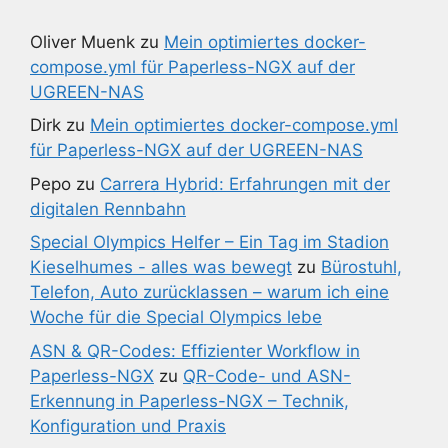
Oliver Muenk
zu
Mein optimiertes docker-
compose.yml für Paperless-NGX auf der
UGREEN-NAS
Dirk
zu
Mein optimiertes docker-compose.yml
für Paperless-NGX auf der UGREEN-NAS
Pepo
zu
Carrera Hybrid: Erfahrungen mit der
digitalen Rennbahn
Special Olympics Helfer – Ein Tag im Stadion
Kieselhumes - alles was bewegt
zu
Bürostuhl,
Telefon, Auto zurücklassen – warum ich eine
Woche für die Special Olympics lebe
ASN & QR-Codes: Effizienter Workflow in
Paperless-NGX
zu
QR-Code- und ASN-
Erkennung in Paperless-NGX – Technik,
Konfiguration und Praxis