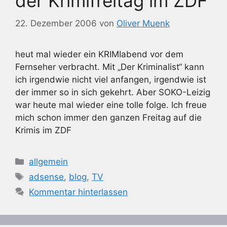
der Krimifreitag im ZDF
22. Dezember 2006
von
Oliver Muenk
heut mal wieder ein KRIMIabend vor dem
Fernseher verbracht. Mit „Der Kriminalist“ kann
ich irgendwie nicht viel anfangen, irgendwie ist
der immer so in sich gekehrt. Aber SOKO-Leizig
war heute mal wieder eine tolle folge. Ich freue
mich schon immer den ganzen Freitag auf die
Krimis im ZDF
Kategorien
allgemein
Schlagwörter
adsense
,
blog
,
TV
Kommentar hinterlassen