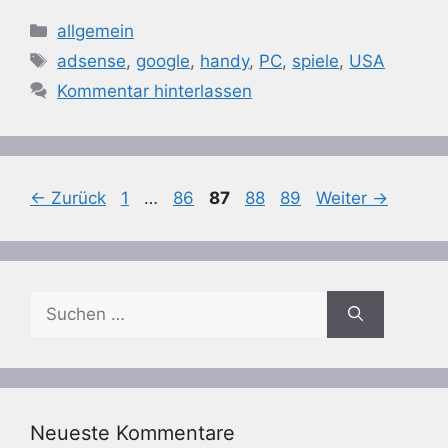
Kategorien
allgemein
Schlagwörter
adsense
,
google
,
handy
,
PC
,
spiele
,
USA
Kommentar hinterlassen
Seite
Seite
Seite
Seite
Seite
←
Zurück
1
…
86
87
88
89
Weiter
→
Suchen
nach:
Neueste Kommentare