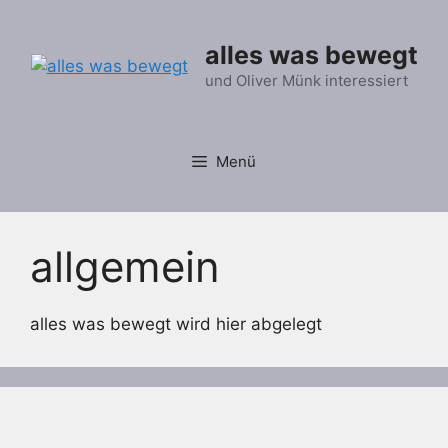
Zum
Inhalt
alles was bewegt
springen
und Oliver Münk interessiert
Menü
allgemein
alles was bewegt wird hier abgelegt