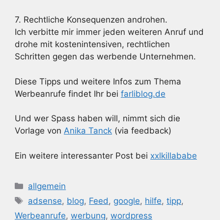
7. Rechtliche Konsequenzen androhen.
Ich verbitte mir immer jeden weiteren Anruf und
drohe mit kostenintensiven, rechtlichen
Schritten gegen das werbende Unternehmen.
Diese Tipps und weitere Infos zum Thema
Werbeanrufe findet Ihr bei
farliblog.de
Und wer Spass haben will, nimmt sich die
Vorlage von
Anika Tanck
(via feedback)
Ein weitere interessanter Post bei
xxlkillababe
Kategorien
allgemein
Schlagwörter
adsense
,
blog
,
Feed
,
google
,
hilfe
,
tipp
,
Werbeanrufe
,
werbung
,
wordpress