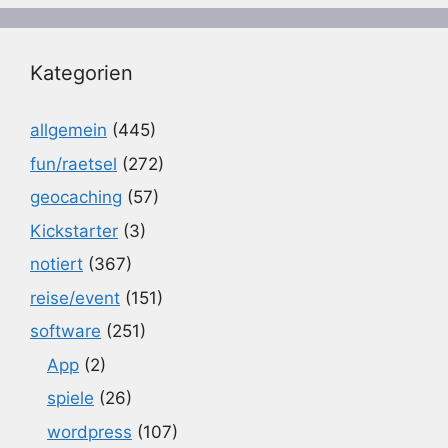
Kategorien
allgemein
(445)
fun/raetsel
(272)
geocaching
(57)
Kickstarter
(3)
notiert
(367)
reise/event
(151)
software
(251)
App
(2)
spiele
(26)
wordpress
(107)