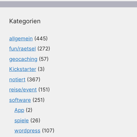
Kategorien
allgemein
(445)
fun/raetsel
(272)
geocaching
(57)
Kickstarter
(3)
notiert
(367)
reise/event
(151)
software
(251)
App
(2)
spiele
(26)
wordpress
(107)