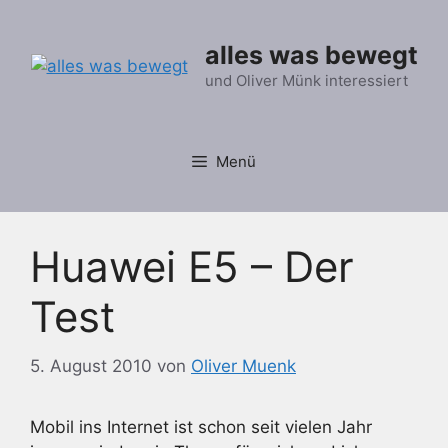
Zum
Inhalt
alles was bewegt
springen
und Oliver Münk interessiert
Menü
Huawei E5 – Der
Test
5. August 2010
von
Oliver Muenk
Mobil ins Internet ist schon seit vielen Jahr