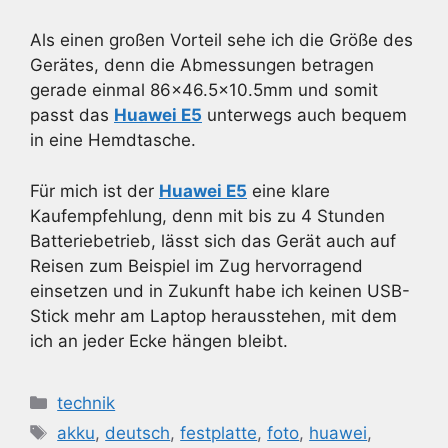
Als einen großen Vorteil sehe ich die Größe des
Gerätes, denn die Abmessungen betragen
gerade einmal 86×46.5×10.5mm und somit
passt das
Huawei E5
unterwegs auch bequem
in eine Hemdtasche.
Für mich ist der
Huawei E5
eine klare
Kaufempfehlung, denn mit bis zu 4 Stunden
Batteriebetrieb, lässt sich das Gerät auch auf
Reisen zum Beispiel im Zug hervorragend
einsetzen und in Zukunft habe ich keinen USB-
Stick mehr am Laptop herausstehen, mit dem
ich an jeder Ecke hängen bleibt.
Kategorien
technik
Schlagwörter
akku
,
deutsch
,
festplatte
,
foto
,
huawei
,