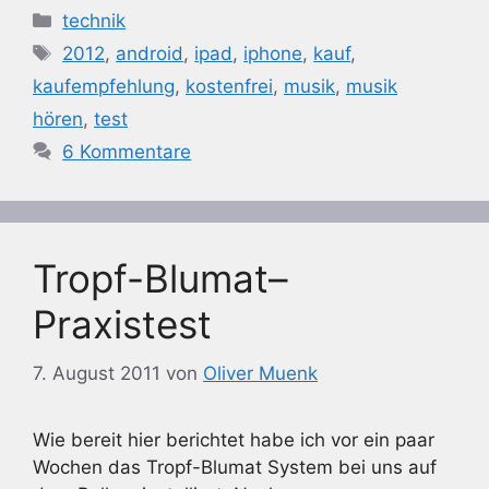
Kategorien
technik
Schlagwörter
2012
,
android
,
ipad
,
iphone
,
kauf
,
kaufempfehlung
,
kostenfrei
,
musik
,
musik
hören
,
test
6 Kommentare
Tropf-Blumat–
Praxistest
7. August 2011
von
Oliver Muenk
Wie bereit hier berichtet habe ich vor ein paar
Wochen das Tropf-Blumat System bei uns auf