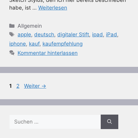
habe, ist …
Weiterlesen
Kategorien
Allgemein
Schlagwörter
apple
,
deutsch
,
digitaler Stift
,
ipad
,
iPad
,
iphone
,
kauf
,
kaufempfehlung
Kommentar hinterlassen
Seite
Seite
1
2
Weiter
→
Suchen
nach: