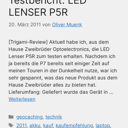
LENSER P5R
20. März 2011
von
Oliver Muenk
[Trigami-Review] Aktuell habe ich, aus dem
Hause Zweibrüder Optoelectronics, die LED
Lenser P5R zum testen erhalten. Nachdem ich
ja bereits die P7 bereits seit einiger Zeit auf
meinen Touren in der Dunkelheit nutze, war ich
sehr gespannt, was das neue Produkt aus dem
Hause Zweibrüder alles zu bieten hat.
Lieferumfang: Geliefert wurde das Gerät in …
Weiterlesen
Kategorien
geocaching
,
technik
Schlagwörter
2011
,
akku
,
kauf
,
kaufempfehlung
,
laptop
,