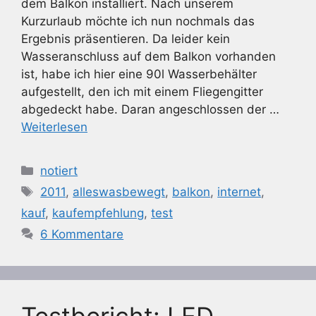
dem Balkon installiert. Nach unserem
Kurzurlaub möchte ich nun nochmals das
Ergebnis präsentieren. Da leider kein
Wasseranschluss auf dem Balkon vorhanden
ist, habe ich hier eine 90l Wasserbehälter
aufgestellt, den ich mit einem Fliegengitter
abgedeckt habe. Daran angeschlossen der …
Weiterlesen
Kategorien
notiert
Schlagwörter
2011
,
alleswasbewegt
,
balkon
,
internet
,
kauf
,
kaufempfehlung
,
test
6 Kommentare
Testbericht: LED