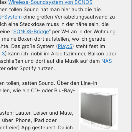
 das
Wireless-Soundsystem von SONOS
en tollen Sound hat man hier auch die die
-System
ohne großen Verkabelungsaufwand zu
glich eine Steckdose muss in der nähe sein, die
eine “
SONOS-Bridge
” per W-Lan in der Wohnung
ch meine Boxen dort aufstellen, wo ich gerade
hte. Das große System (
Play:5
) steht fest im
y:3
) kann ich mobil im Arbeitszimmer, Balkon oder
nschließen und dort auf die Musik auf dem
NAS-
er oder Spotify nutzen.
n tollen, satten Sound. Über den Line-In
len, wie ein CD- oder Blu-Ray-
sten: Lauter, Leiser und Mute,
 über iPhone, iPad oder
nfreier) App gesteuert. Da ich