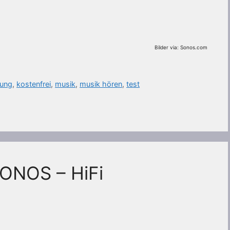
Bilder via: Sonos.com
lung
,
kostenfrei
,
musik
,
musik hören
,
test
ONOS – HiFi