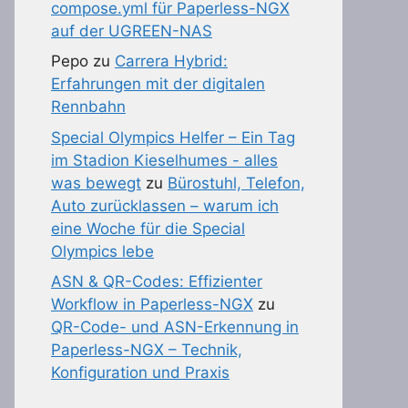
compose.yml für Paperless-NGX
auf der UGREEN-NAS
Pepo
zu
Carrera Hybrid:
Erfahrungen mit der digitalen
Rennbahn
Special Olympics Helfer – Ein Tag
im Stadion Kieselhumes - alles
was bewegt
zu
Bürostuhl, Telefon,
Auto zurücklassen – warum ich
eine Woche für die Special
Olympics lebe
ASN & QR-Codes: Effizienter
Workflow in Paperless-NGX
zu
QR-Code- und ASN-Erkennung in
Paperless-NGX – Technik,
Konfiguration und Praxis