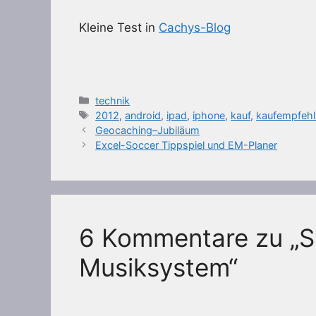
Kleine Test in
Cachys-Blog
Kategorien
technik
Schlagwörter
2012
,
android
,
ipad
,
iphone
,
kauf
,
kaufempfeh
Geocaching–Jubiläum
Excel-Soccer Tippspiel und EM-Planer
6 Kommentare zu „S
Musiksystem“