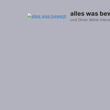
Zum
Inhalt
alles was be
springen
und Oliver Münk intere