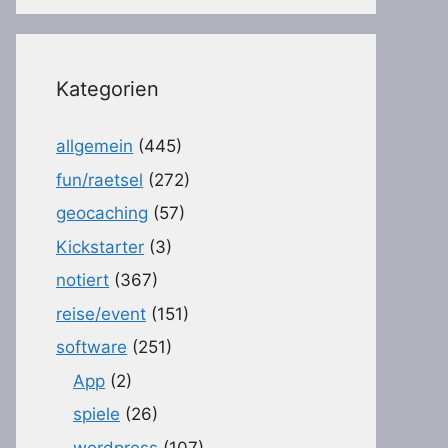
Kategorien
allgemein
(445)
fun/raetsel
(272)
geocaching
(57)
Kickstarter
(3)
notiert
(367)
reise/event
(151)
software
(251)
App
(2)
spiele
(26)
wordpress
(107)