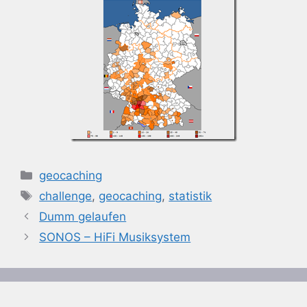
Kategorien
geocaching
Schlagwörter
challenge
,
geocaching
,
statistik
Dumm gelaufen
SONOS – HiFi Musiksystem