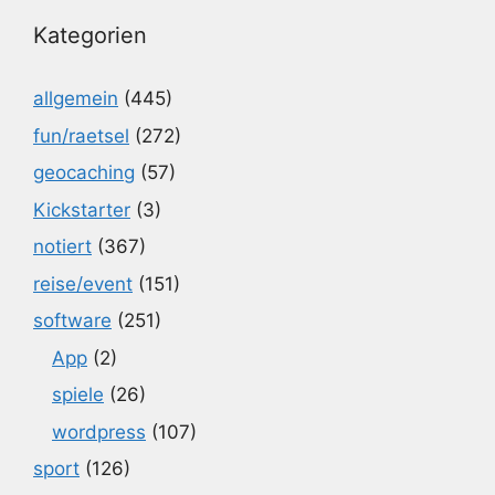
Kategorien
allgemein
(445)
fun/raetsel
(272)
geocaching
(57)
Kickstarter
(3)
notiert
(367)
reise/event
(151)
software
(251)
App
(2)
spiele
(26)
wordpress
(107)
sport
(126)