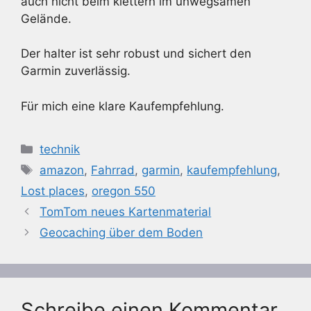
auch nicht beim klettern im unwegsamen
Gelände.
Der halter ist sehr robust und sichert den
Garmin zuverlässig.
Für mich eine klare Kaufempfehlung.
Kategorien
technik
Schlagwörter
amazon
,
Fahrrad
,
garmin
,
kaufempfehlung
,
Lost places
,
oregon 550
TomTom neues Kartenmaterial
Geocaching über dem Boden
Schreibe einen Kommentar