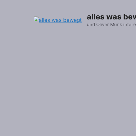
Zum
Inhalt
alles was be
springen
und Oliver Münk intere