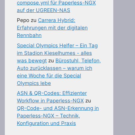
compose.yml für Paperless-NGX
auf der UGREEN-NAS
Pepo
zu
Carrera Hybrid:
Erfahrungen mit der digitalen
Rennbahn
Special Olympics Helfer – Ein Tag
im Stadion Kieselhumes - alles
was bewegt
zu
Bürostuhl, Telefon,
Auto zurücklassen – warum ich
eine Woche für die Special
Olympics lebe
ASN & QR-Codes: Effizienter
Workflow in Paperless-NGX
zu
QR-Code- und ASN-Erkennung in
Paperless-NGX – Technik,
Konfiguration und Praxis