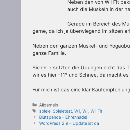
Neben den von Wii Fit be
auch die Muskeln in der h
Gerade im Bereich des Mu
gerne, da ich ja überwiegend im sitzen ar
Neben den ganzen Muskel- und Yogaübunge
ganze Familie.
Sicher ersetzten die Übungen nicht das Tr
wir es hier -11° und Schnee, da macht es 
Für mich ist das eine klar Kaufempfehlung 
Kategorien
Allgemein
Schlagwörter
spiele
,
Spieletest
,
Wii
,
Wii
,
Wii Fit
Blutspende – Ehrennadel
WordPress 2.9 – Update ist da