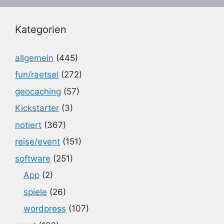
Kategorien
allgemein
(445)
fun/raetsel
(272)
geocaching
(57)
Kickstarter
(3)
notiert
(367)
reise/event
(151)
software
(251)
App
(2)
spiele
(26)
wordpress
(107)