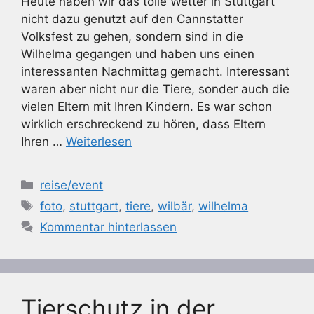
Heute haben wir das tolle Wetter in Stuttgart
nicht dazu genutzt auf den Cannstatter
Volksfest zu gehen, sondern sind in die
Wilhelma gegangen und haben uns einen
interessanten Nachmittag gemacht. Interessant
waren aber nicht nur die Tiere, sonder auch die
vielen Eltern mit Ihren Kindern. Es war schon
wirklich erschreckend zu hören, dass Eltern
Ihren …
Weiterlesen
Kategorien
reise/event
Schlagwörter
foto
,
stuttgart
,
tiere
,
wilbär
,
wilhelma
Kommentar hinterlassen
Tierschutz in der