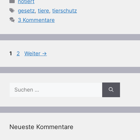
notiert
Schlagwörter
gesetz
,
tiere
,
tierschutz
3 Kommentare
Seite
Seite
1
2
Weiter
→
Suchen
nach:
Neueste Kommentare