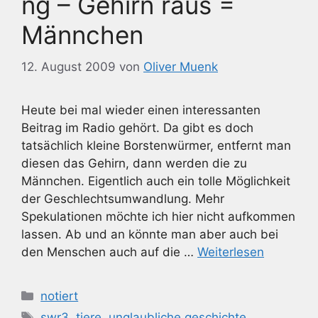
ng – Gehirn raus =
Männchen
12. August 2009
von
Oliver Muenk
Heute bei mal wieder einen interessanten
Beitrag im Radio gehört. Da gibt es doch
tatsächlich kleine Borstenwürmer, entfernt man
diesen das Gehirn, dann werden die zu
Männchen. Eigentlich auch ein tolle Möglichkeit
der Geschlechtsumwandlung. Mehr
Spekulationen möchte ich hier nicht aufkommen
lassen. Ab und an könnte man aber auch bei
den Menschen auch auf die …
Weiterlesen
Kategorien
notiert
Schlagwörter
swr3
,
tiere
,
unglaubliche geschichte