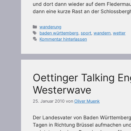
und dort dann wieder auf dem Fledermau
dann eine kurze Rast an der Schlossber
Kategorien
wanderung
Schlagwörter
baden württemberg
,
sport
,
wandern
,
wetter
Kommentar hinterlassen
Oettinger Talking En
Westerwave
25. Januar 2010
von
Oliver Muenk
Der Landesvater von Baden Württemberg, 
Tagen in Richtung Brüssel aufmachen und