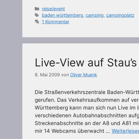
Kategorien
reise/event
Schlagwörter
baden württemberg
,
camping
,
campingplatz
1 Kommentar
Live-View auf Stau’
8. Mai 2009
von
Oliver Muenk
Die Straßenverkehrszentrale Baden-Württ
gerufen. Das Verkehrsaufkommen auf ve
Württemberg kann man sich nun Live im 
verschiedenen Autobahnabschnitten aufges
Streckenabschnitte an der A8 und A81 mi
mir 14 Webcams überwacht …
Weiterlese