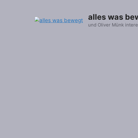
Zum
Inhalt
alles was be
springen
und Oliver Münk intere