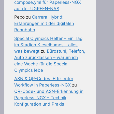
compose.yml für Paperless-NGX
auf der UGREEN-NAS
Pepo
zu
Carrera Hybrid:
Erfahrungen mit der digitalen
Rennbahn
Special Olympics Helfer – Ein Tag
im Stadion Kieselhumes - alles
was bewegt
zu
Bürostuhl, Telefon,
Auto zurücklassen – warum ich
eine Woche für die Special
Olympics lebe
ASN & QR-Codes: Effizienter
Workflow in Paperless-NGX
zu
QR-Code- und ASN-Erkennung in
Paperless-NGX – Technik,
Konfiguration und Praxis