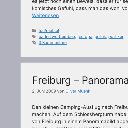
es jetzt noch einen Beweis, dass er für s
komisches Gefühl, dass man das wohl von
Weiterlesen
Kategorien
fun/raetsel
Schlagwörter
baden württemberg
,
europa
,
politik
,
politiker
3 Kommentare
Freiburg – Panoram
2. Juni 2009
von
Oliver Muenk
Den kleinen Camping-Ausflug nach Freibu
machen. Auf dem Schlossbergturm habe ic
von Freiburg in einem Panoramabild abgel