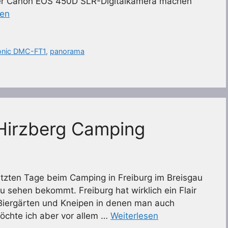
er Canon EOS 450D SLR-Digitalkamera machen
sen
onic DMC-FT1
,
panorama
 Hirzberg Camping
letzten Tage beim Camping in Freiburg im Breisgau
 zu sehen bekommt. Freiburg hat wirklich ein Flair
 Biergärten und Kneipen in denen man auch
möchte ich aber vor allem …
Weiterlesen