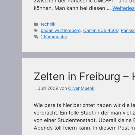
zwischen der Panasonic DMC-FT1 und d
können. Man kann bei diesen …
Weiterle
Kategorien
technik
Schlagwörter
baden württemberg
,
Canon EOS 450D
,
Panas
1 Kommentar
Zelten in Freiburg –
1. Juni 2009
von
Oliver Muenk
Wie bereits hier berichtet haben wir die 
verbracht. Ein tolle Stadt in der man viel
von einer Studentenstadt. Überall kleine
Abends toll feiern kann. In diesem Post 