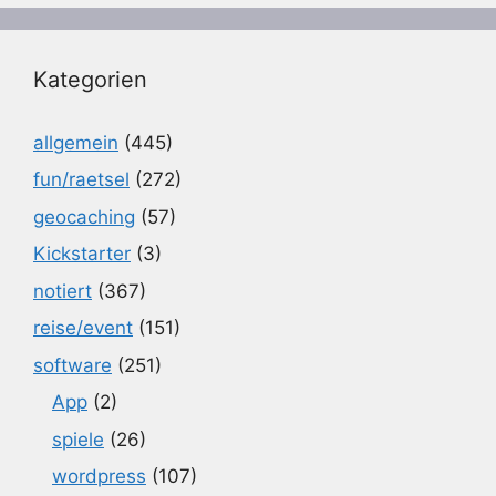
Kategorien
allgemein
(445)
fun/raetsel
(272)
geocaching
(57)
Kickstarter
(3)
notiert
(367)
reise/event
(151)
software
(251)
App
(2)
spiele
(26)
wordpress
(107)