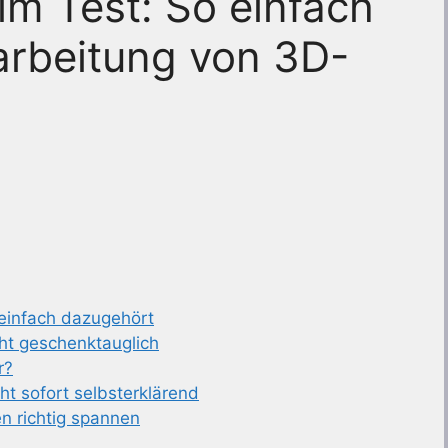
m Test: So einfach
arbeitung von 3D-
infach dazugehört
ht geschenktauglich
r?
ht sofort selbsterklärend
en richtig spannen