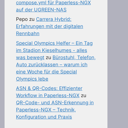
compose.yml für Paperless-NGX
auf der UGREEN-NAS
Pepo
zu
Carrera Hybrid:
Erfahrungen mit der digitalen
Rennbahn
Special Olympics Helfer – Ein Tag
im Stadion Kieselhumes - alles
was bewegt
zu
Bürostuhl, Telefon,
Auto zurücklassen – warum ich
eine Woche für die Special
Olympics lebe
ASN & QR-Codes: Effizienter
Workflow in Paperless-NGX
zu
QR-Code- und ASN-Erkennung in
Paperless-NGX – Technik,
Konfiguration und Praxis