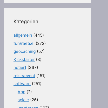
Kategorien
allgemein
(445)
fun/raetsel
(272)
geocaching
(57)
Kickstarter
(3)
notiert
(367)
reise/event
(151)
software
(251)
App
(2)
spiele
(26)
wordpress
(107)