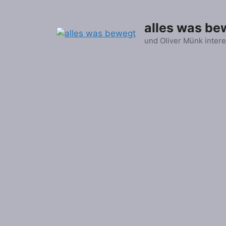
Zum
Inhalt
alles was be
springen
und Oliver Münk intere