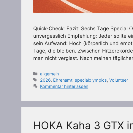
Quick-Check: Fazit: Sechs Tage Special O
unvergesslich Empfehlung: Jeder sollte e
sein Aufwand: Hoch (körperlich und emot
Tage, die bleiben. Zwischen Hitzerekord
man nicht vergisst. Nach meinen tägliche
Kategorien
allgemein
Schlagwörter
2026
,
Ehrenamt
,
specialolympics
,
Volunteer
Kommentar hinterlassen
HOKA Kaha 3 GTX im