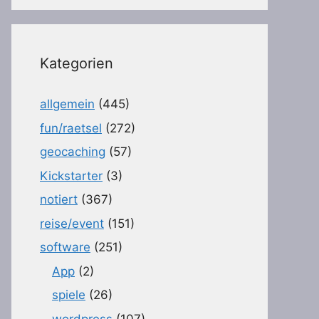
Kategorien
allgemein
(445)
fun/raetsel
(272)
geocaching
(57)
Kickstarter
(3)
notiert
(367)
reise/event
(151)
software
(251)
App
(2)
spiele
(26)
wordpress
(107)