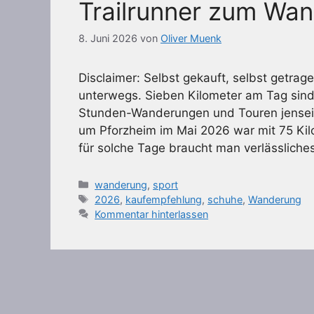
Trailrunner zum Wa
8. Juni 2026
von
Oliver Muenk
Disclaimer: Selbst gekauft, selbst getrage
unterwegs. Sieben Kilometer am Tag si
Stunden-Wanderungen und Touren jensei
um Pforzheim im Mai 2026 war mit 75 Kil
für solche Tage braucht man verlässlich
Kategorien
wanderung
,
sport
Schlagwörter
2026
,
kaufempfehlung
,
schuhe
,
Wanderung
Kommentar hinterlassen