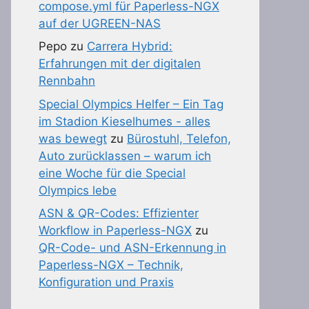
compose.yml für Paperless-NGX
auf der UGREEN-NAS
Pepo
zu
Carrera Hybrid:
Erfahrungen mit der digitalen
Rennbahn
Special Olympics Helfer – Ein Tag
im Stadion Kieselhumes - alles
was bewegt
zu
Bürostuhl, Telefon,
Auto zurücklassen – warum ich
eine Woche für die Special
Olympics lebe
ASN & QR-Codes: Effizienter
Workflow in Paperless-NGX
zu
QR-Code- und ASN-Erkennung in
Paperless-NGX – Technik,
Konfiguration und Praxis