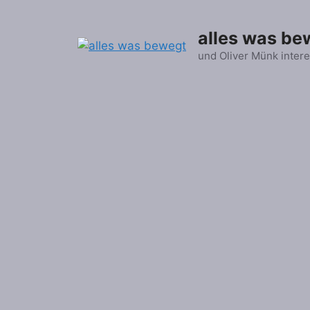
Zum
Inhalt
alles was be
springen
und Oliver Münk intere