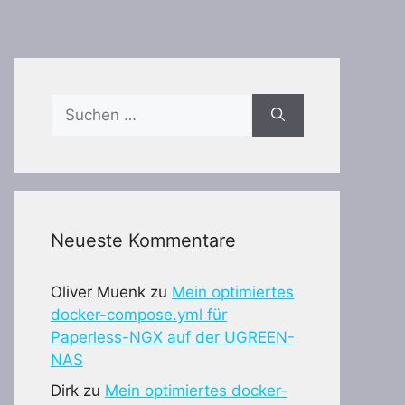
Suchen
nach:
Neueste Kommentare
Oliver Muenk
zu
Mein optimiertes
docker-compose.yml für
Paperless-NGX auf der UGREEN-
NAS
Dirk
zu
Mein optimiertes docker-