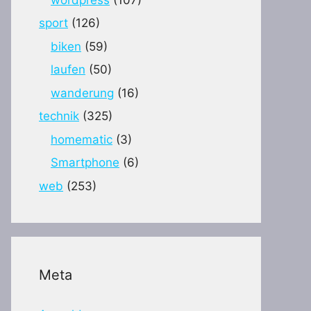
sport
(126)
biken
(59)
laufen
(50)
wanderung
(16)
technik
(325)
homematic
(3)
Smartphone
(6)
web
(253)
Meta