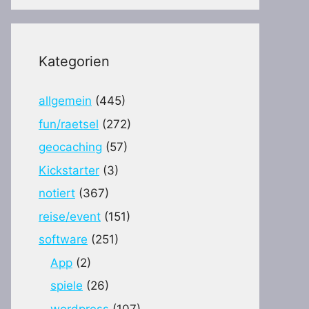
Kategorien
allgemein
(445)
fun/raetsel
(272)
geocaching
(57)
Kickstarter
(3)
notiert
(367)
reise/event
(151)
software
(251)
App
(2)
spiele
(26)
wordpress
(107)