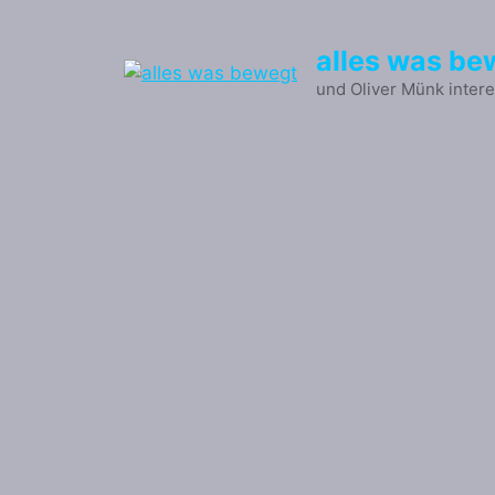
Zum
Inhalt
alles was be
springen
und Oliver Münk intere