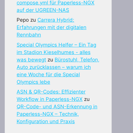
compose.yml für Paperless-NGX
auf der UGREEN-NAS
Pepo
zu
Carrera Hybrid:
Erfahrungen mit der digitalen
Rennbahn
Special Olympics Helfer – Ein Tag
im Stadion Kieselhumes - alles
was bewegt
zu
Bürostuhl, Telefon,
Auto zurücklassen – warum ich
eine Woche für die Special
Olympics lebe
ASN & QR-Codes: Effizienter
Workflow in Paperless-NGX
zu
QR-Code- und ASN-Erkennung in
Paperless-NGX – Technik,
Konfiguration und Praxis