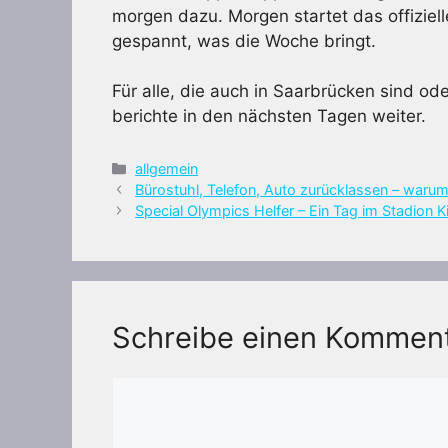
morgen dazu. Morgen startet das offiziell
gespannt, was die Woche bringt.
Für alle, die auch in Saarbrücken sind ode
berichte in den nächsten Tagen weiter.
Kategorien
allgemein
Bürostuhl, Telefon, Auto zurücklassen – warum
Special Olympics Helfer – Ein Tag im Stadion 
Schreibe einen Kommen
Kommentar