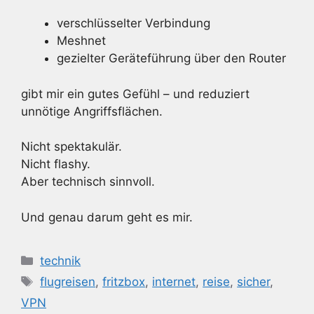
verschlüsselter Verbindung
Meshnet
gezielter Geräteführung über den Router
gibt mir ein gutes Gefühl – und reduziert
unnötige Angriffsflächen.
Nicht spektakulär.
Nicht flashy.
Aber technisch sinnvoll.
Und genau darum geht es mir.
Kategorien
technik
Schlagwörter
flugreisen
,
fritzbox
,
internet
,
reise
,
sicher
,
VPN