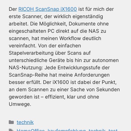
Der
RICOH ScanSnap iX1600
ist für mich der
erste Scanner, der wirklich eigenständig
arbeitet. Die Möglichkeit, Dokumente ohne
eingeschalteten PC direkt auf die NAS zu
scannen, hat meinen Workflow deutlich
vereinfacht. Von der einfachen
Stapelverarbeitung über Scans auf
unterschiedliche Geräte bis hin zur autonomen
NAS-Nutzung: Jede Entwicklungsstufe der
ScanSnap-Reihe hat meine Anforderungen
besser erfüllt. Der iX1600 ist dabei der Punkt,
an dem Scannen zu einer Sache von Sekunden
geworden ist – effizient, klar und ohne
Umwege.
Kategorien
technik
Schlagwörter
HomeOffice
,
kaufempfehlung
,
technik
,
test