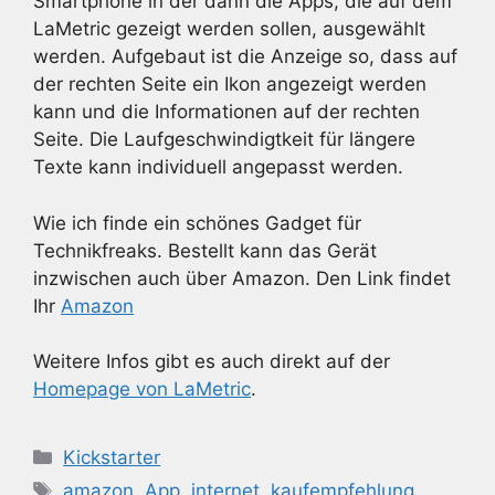
Smartphone in der dann die Apps, die auf dem
LaMetric gezeigt werden sollen, ausgewählt
werden. Aufgebaut ist die Anzeige so, dass auf
der rechten Seite ein Ikon angezeigt werden
kann und die Informationen auf der rechten
Seite. Die Laufgeschwindigtkeit für längere
Texte kann individuell angepasst werden.
Wie ich finde ein schönes Gadget für
Technikfreaks. Bestellt kann das Gerät
inzwischen auch über Amazon. Den Link findet
Ihr
Amazon
Weitere Infos gibt es auch direkt auf der
Homepage von LaMetric
.
Kategorien
Kickstarter
Schlagwörter
amazon
,
App
,
internet
,
kaufempfehlung
,