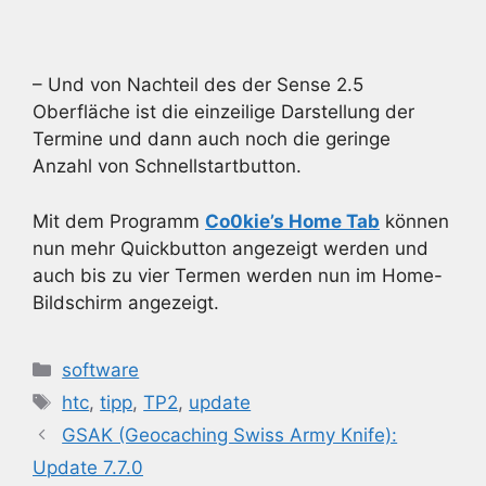
– Und von Nachteil des der Sense 2.5
Oberfläche ist die einzeilige Darstellung der
Termine und dann auch noch die geringe
Anzahl von Schnellstartbutton.
Mit dem Programm
Co0kie’s Home Tab
können
nun mehr Quickbutton angezeigt werden und
auch bis zu vier Termen werden nun im Home-
Bildschirm angezeigt.
Kategorien
software
Schlagwörter
htc
,
tipp
,
TP2
,
update
GSAK (Geocaching Swiss Army Knife):
Update 7.7.0