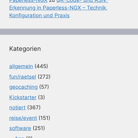
Paperless-NGX
zu
QR-Code- und ASN-
Erkennung in Paperless-NGX – Technik,
Konfiguration und Praxis
Kategorien
allgemein
(445)
fun/raetsel
(272)
geocaching
(57)
Kickstarter
(3)
notiert
(367)
reise/event
(151)
software
(251)