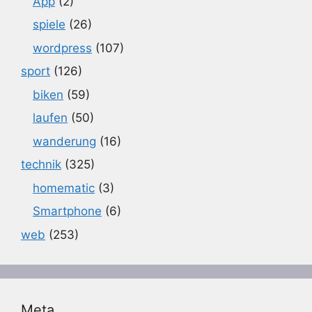
App
(2)
spiele
(26)
wordpress
(107)
sport
(126)
biken
(59)
laufen
(50)
wanderung
(16)
technik
(325)
homematic
(3)
Smartphone
(6)
web
(253)
Meta