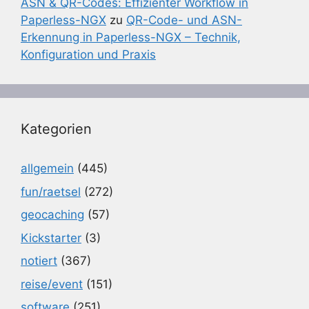
ASN & QR-Codes: Effizienter Workflow in
Paperless-NGX
zu
QR-Code- und ASN-
Erkennung in Paperless-NGX – Technik,
Konfiguration und Praxis
Kategorien
allgemein
(445)
fun/raetsel
(272)
geocaching
(57)
Kickstarter
(3)
notiert
(367)
reise/event
(151)
software
(251)