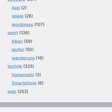
App
(2)
spiele
(26)
wordpress
(107)
sport
(126)
biken
(59)
laufen
(50)
wanderung
(16)
technik
(325)
homematic
(3)
Smartphone
(6)
web
(253)