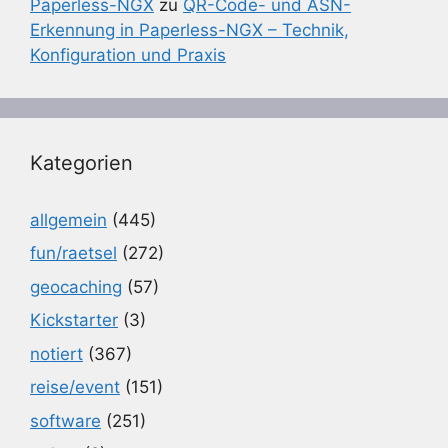
Paperless-NGX
zu
QR-Code- und ASN-
Erkennung in Paperless-NGX – Technik,
Konfiguration und Praxis
Kategorien
allgemein
(445)
fun/raetsel
(272)
geocaching
(57)
Kickstarter
(3)
notiert
(367)
reise/event
(151)
software
(251)