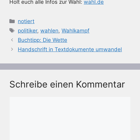
Holt euch alle Infos zur Wahl:
wahl.de
Kategorien
notiert
Schlagwörter
politiker
,
wahlen
,
Wahlkampf
Buchtipp: Die Wette
Handschrift in Textdokumente umwandel
Schreibe einen Kommentar
Kommentar