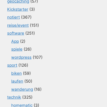
geocaching
(57)
Kickstarter
(3)
notiert
(367)
reise/event
(151)
software
(251)
App
(2)
spiele
(26)
wordpress
(107)
sport
(126)
biken
(59)
laufen
(50)
wanderung
(16)
technik
(325)
homematic
(3)