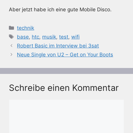
Aber jetzt habe ich eine gute Mobile Disco.
Kategorien
technik
Schlagwörter
base
,
htc
,
musik
,
test
,
wifi
Robert Basic im Interview bei 3sat
Neue Single von U2 – Get on Your Boots
Schreibe einen Kommentar
Kommentar