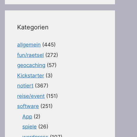
Kategorien
allgemein
(445)
fun/raetsel
(272)
geocaching
(57)
Kickstarter
(3)
notiert
(367)
reise/event
(151)
software
(251)
App
(2)
spiele
(26)
wordpress
(107)