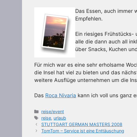
Das Essen, auch immer w
Empfehlen.
Ein riesiges Frühstücks-
alle die dann auch all i
über Snacks, Kuchen und
Für mich war es eine sehr erholsame Woch
die Insel hat viel zu bieten und das näch
weitere Ausflüge unternehmen um die Ins
Das
Roca Nivaria
kann ich voll uns ganz 
Kategorien
reise/event
Schlagwörter
reise
,
urlaub
STUTTGART GERMAN MASTERS 2008
TomTom – Service ist eine Enttäuschung