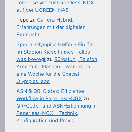
compose.yml für Paperless-NGX
auf der UGREEN-NAS
Pepo
zu
Carrera Hybrid:
Erfahrungen mit der digitalen
Rennbahn
Special Olympics Helfer – Ein Tag
im Stadion Kieselhumes - alles
was bewegt
zu
Bürostuhl, Telefon,
Auto zurücklassen – warum ich
eine Woche für die Special
Olympics lebe
ASN & QR-Codes: Effizienter
Workflow in Paperless-NGX
zu
QR-Code- und ASN-Erkennung in
Paperless-NGX – Technik,
Konfiguration und Praxis