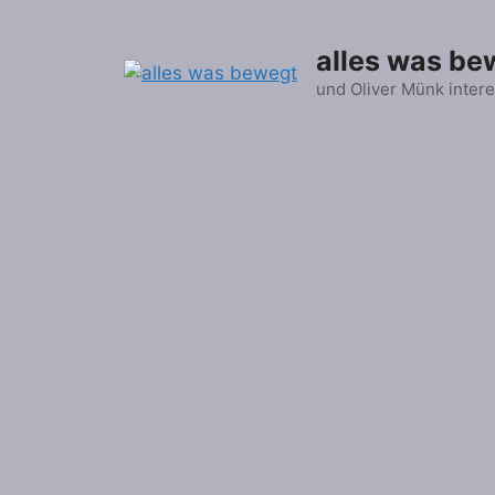
Zum
Inhalt
alles was be
springen
und Oliver Münk intere