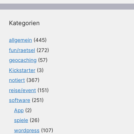
Kategorien
allgemein
(445)
fun/raetsel
(272)
geocaching
(57)
Kickstarter
(3)
notiert
(367)
reise/event
(151)
software
(251)
App
(2)
spiele
(26)
wordpress
(107)