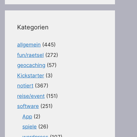
Kategorien
allgemein
(445)
fun/raetsel
(272)
geocaching
(57)
Kickstarter
(3)
notiert
(367)
reise/event
(151)
software
(251)
App
(2)
spiele
(26)
wordpress
(107)