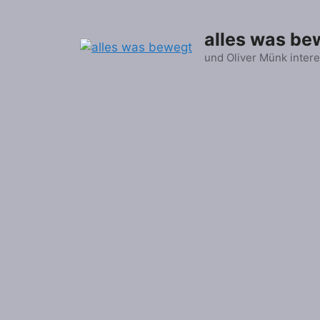
Zum
Inhalt
alles was be
springen
und Oliver Münk intere