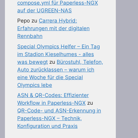
compose.yml für Paperless-NGX
auf der UGREEN-NAS
Pepo
zu
Carrera Hybrid:
Erfahrungen mit der digitalen
Rennbahn
Special Olympics Helfer – Ein Tag
im Stadion Kieselhumes - alles
was bewegt
zu
Bürostuhl, Telefon,
Auto zurücklassen – warum ich
eine Woche für die Special
Olympics lebe
ASN & QR-Codes: Effizienter
Workflow in Paperless-NGX
zu
QR-Code- und ASN-Erkennung in
Paperless-NGX – Technik,
Konfiguration und Praxis