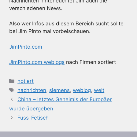
Nachrichten hinterleuchtet Jim auch die
verschiedenen News.
Also wer Infos aus diesem Bereich sucht sollte
bei Jim Pinto mal vorbeischauen.
JimPinto.com
JimPinto.com weblogs
nach Firmen sortiert
Kategorien
notiert
Schlagwörter
nachrichten
,
siemens
,
weblog
,
welt
China – letztes Geheimis der Europäer
wurde übergeben
Fuss-Fetisch