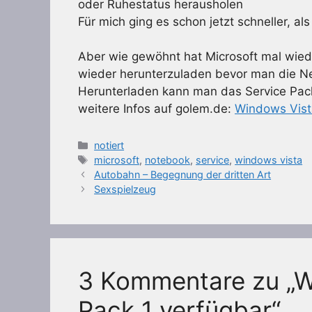
oder Ruhestatus herausholen
Für mich ging es schon jetzt schneller, a
Aber wie gewöhnt hat Microsoft mal wied
wieder herunterzuladen bevor man die N
Herunterladen kann man das Service Pac
weitere Infos auf golem.de:
Windows Vista
Kategorien
notiert
Schlagwörter
microsoft
,
notebook
,
service
,
windows vista
Autobahn – Begegnung der dritten Art
Sexspielzeug
3 Kommentare zu „W
Pack 1 verfügbar“