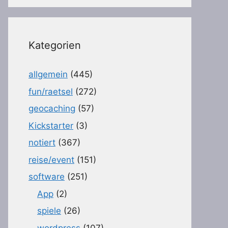
Kategorien
allgemein
(445)
fun/raetsel
(272)
geocaching
(57)
Kickstarter
(3)
notiert
(367)
reise/event
(151)
software
(251)
App
(2)
spiele
(26)
wordpress
(107)