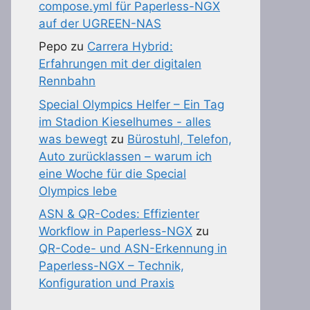
compose.yml für Paperless-NGX
auf der UGREEN-NAS
Pepo
zu
Carrera Hybrid:
Erfahrungen mit der digitalen
Rennbahn
Special Olympics Helfer – Ein Tag
im Stadion Kieselhumes - alles
was bewegt
zu
Bürostuhl, Telefon,
Auto zurücklassen – warum ich
eine Woche für die Special
Olympics lebe
ASN & QR-Codes: Effizienter
Workflow in Paperless-NGX
zu
QR-Code- und ASN-Erkennung in
Paperless-NGX – Technik,
Konfiguration und Praxis