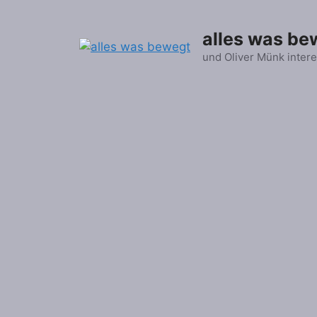
Zum
Inhalt
alles was be
springen
und Oliver Münk intere