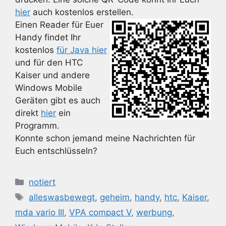
hier
auch kostenlos erstellen.
Einen Reader für Euer
Handy findet Ihr
kostenlos
für Java hier
und für den HTC
Kaiser und andere
Windows Mobile
Geräten gibt es auch
direkt
hier
ein
Programm.
Konnte schon jemand meine Nachrichten für
Euch entschlüsseln?
Kategorien
notiert
Schlagwörter
alleswasbewegt
,
geheim
,
handy
,
htc
,
Kaiser
,
mda vario III
,
VPA compact V
,
werbung
,