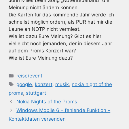
John Miles beim Song „Abtenteuerland“ die
Meinung nicht ändern können.
Die Karten für das kommende Jahr werde ich
schnellst möglich ordern, als PUR hat mir die
Laune an NOTP nicht vermiest.
Wie ist dazu Eure Meinung? Gibt es hier
vielleicht noch jemanden, der in diesem Jahr
auf dem Proms Konzert war?
Wie ist Eure Meinung dazu?
Kategorien
reise/event
Schlagwörter
google
,
konzert
,
musik
,
nokia night of the
proms
,
stuttgart
Nokia Nights of the Proms
Windows Mobile 6 – fehlende Funktion –
Kontaktdaten versenden